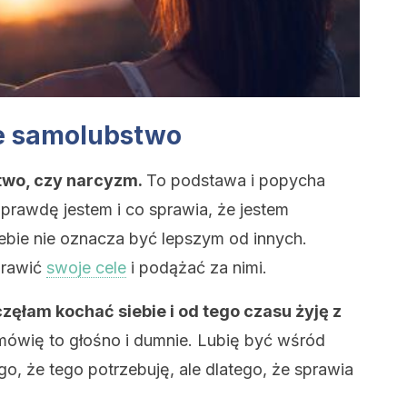
ie samolubstwo
stwo, czy narcyzm.
To podstawa i popycha
aprawdę jestem i co sprawia, że jestem
ebie nie oznacza być lepszym od innych.
prawić
swoje cele
i podążać za nimi.
częłam kochać siebie i od tego czasu żyję z
mówię to głośno i dumnie. Lubię być wśród
tego, że tego potrzebuję, ale dlatego, że sprawia