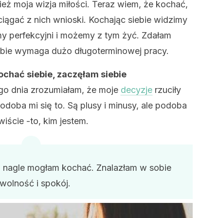
ież moja wizja miłości. Teraz wiem, że kochać,
iągać z nich wnioski. Kochając siebie widzimy
my perfekcyjni i możemy z tym żyć. Zdałam
ebie wymaga dużo długoterminowej pracy.
chać siebie, zaczęłam siebie
go dnia zrozumiałam, że moje
decyzje
rzuciły
podoba mi się to. Są plusy i minusy, ale podoba
wiście -to, kim jestem.
i nagle mogłam kochać. Znalazłam w sobie
wolność i spokój.