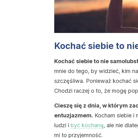
Kochać siebie to n
Kochać siebie to nie samolub
mnie do tego, by widzieć, kim n
szczęśliwa. Ponieważ kochać si
Chodzi raczej o to, że mogę po
Cieszę się z dnia, w którym za
entuzjazmem.
Kocham siebie i 
ludzi i
być kochaną
, ale nie dla
mi to przyjemność.