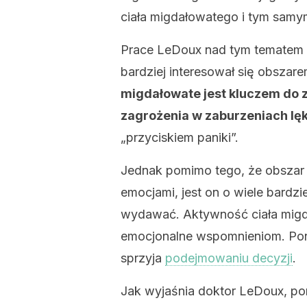
ciała migdałowatego i tym samy
Prace LeDoux nad tym tematem r
bardziej interesował się obszar
migdałowate jest kluczem do 
zagrożenia w zaburzeniach lę
„przyciskiem paniki”.
Jednak pomimo tego, że obszar 
emocjami, jest on o wiele bardzi
wydawać. Aktywność ciała migd
emocjonalne wspomnieniom. Pon
sprzyja
podejmowaniu decyzji
.
Jak wyjaśnia doktor LeDoux, pom