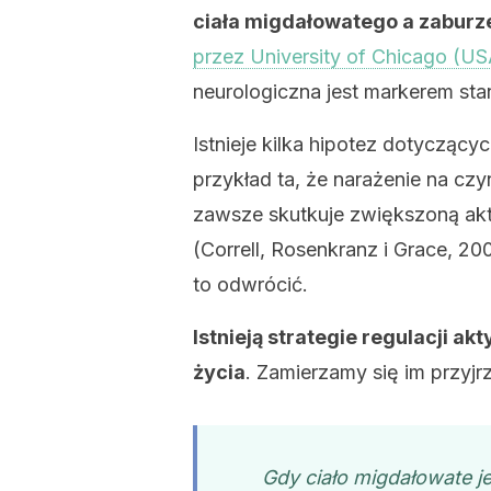
ciała migdałowatego a zaburz
przez University of Chicago (US
neurologiczna jest markerem stan
Istnieje kilka hipotez dotycząc
przykład ta, że narażenie na cz
zawsze skutkuje zwiększoną ak
(Correll, Rosenkranz i Grace, 2
to odwrócić.
Istnieją strategie regulacji a
życia
. Zamierzamy się im przyjr
Gdy ciało migdałowate j