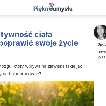
tywność ciała
poprawić swoje życie
Opub
Ostat
10:38
ózgu, który wpływa na zjawiska takie jak
my nad nim pracować?