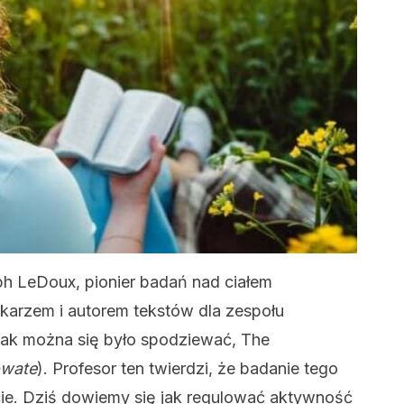
ph LeDoux, pionier badań nad ciałem
karzem i autorem tekstów dla zespołu
ak można się było spodziewać, The
owate
). Profesor ten twierdzi, że badanie tego
cie. Dziś dowiemy się jak regulować aktywność