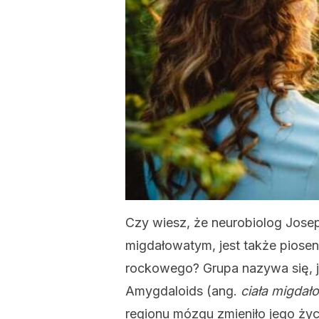
Czy wiesz, że neurobiolog Jose
migdałowatym, jest także piosen
rockowego? Grupa nazywa się, j
Amygdaloids (ang.
ciała migdał
regionu mózgu zmieniło jego ży