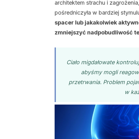
architektem strachu i zagrożeni
pośredniczyła w bardziej stymu
spacer lub jakakolwiek aktyw
zmniejszyć nadpobudliwość t
Ciało migdałowate kontroluj
abyśmy mogli reagowa
przetrwania. Problem poja
w każ