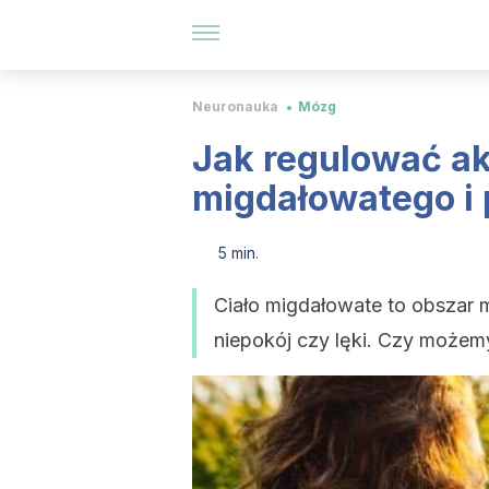
Neuronauka
Mózg
Jak regulować ak
migdałowatego i 
5 min.
Ciało migdałowate to obszar m
niepokój czy lęki. Czy może