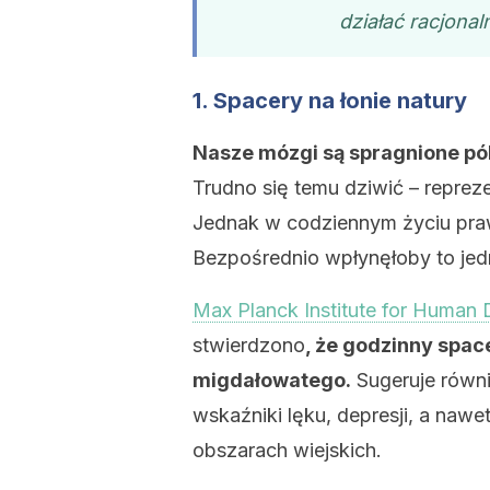
działać racjonal
1. Spacery na łonie natury
Nasze mózgi są spragnione pól,
Trudno się temu dziwić – reprez
Jednak w codziennym życiu praw
Bezpośrednio wpłynęłoby to je
Max Planck Institute for Human 
stwierdzono
, że godzinny spac
migdałowatego.
Sugeruje równi
wskaźniki lęku, depresji, a nawet
obszarach wiejskich.