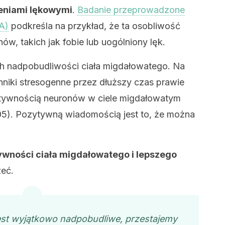
eniami lękowymi
.
Badanie przeprowadzone
A)
podkreśla na przykład, że ta osobliwość
ów, takich jak fobie lub uogólniony lęk.
ych nadpobudliwości ciała migdałowatego. Na
ynniki stresogenne przez dłuższy czas prawie
tywnością neuronów w ciele migdałowatym
005). Pozytywną wiadomością jest to, że można
ktywności ciała migdałowatego i lepszego
zeć.
est wyjątkowo nadpobudliwe, przestajemy