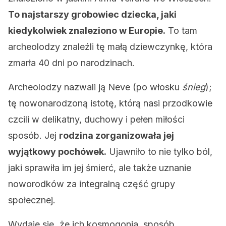
To najstarszy grobowiec dziecka, jaki
kiedykolwiek znaleziono w Europie.
To tam
archeolodzy znaleźli tę małą dziewczynkę, która
zmarła 40 dni po narodzinach.
Archeolodzy nazwali ją Neve (po włosku
śnieg
);
tę nowonarodzoną istotę, którą nasi przodkowie
czcili w delikatny, duchowy i pełen miłości
sposób. Jej
rodzina zorganizowała jej
wyjątkowy pochówek.
Ujawniło to nie tylko ból,
jaki sprawiła im jej śmierć, ale także uznanie
noworodków za integralną część grupy
społecznej.
Wydaje się, że ich kosmogonia, sposób