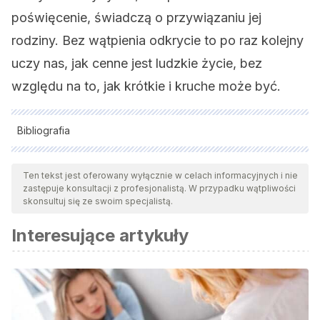
poświęcenie, świadczą o przywiązaniu jej
rodziny. Bez wątpienia odkrycie to po raz kolejny
uczy nas, jak cenne jest ludzkie życie, bez
względu na to, jak krótkie i kruche może być.
Bibliografia
Wszystkie cytowane źródła zostały gruntownie
przeanalizowane przez nasz zespół w celu zapewnienia ich
Ten tekst jest oferowany wyłącznie w celach informacyjnych i nie
zastępuje konsultacji z profesjonalistą. W przypadku wątpliwości
jakości, wiarygodności, aktualności i ważności. Bibliografia
skonsultuj się ze swoim specjalistą.
tego artykułu została uznana za wiarygodną i dokładną pod
Interesujące artykuły
względem naukowym lub akademickim.
Gravel-Miguel, C., Cristiani, E., Hodgkins, J.
et al.
The
Ornaments of the Arma Veirana Early Mesolithic Infant
Burial.
J Archaeol Method Theory
(2022).
https://doi.org/10.1007/s10816-022-09573-7