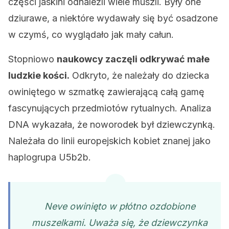
częśći jaskini odnaleźli wiele muszli. Były one
dziurawe, a niektóre wydawały się być osadzone
w czymś, co wyglądało jak mały całun.
Stopniowo
naukowcy zaczęli odkrywać małe
ludzkie kości.
Odkryto, że należały do ​​dziecka
owiniętego w szmatkę zawierającą całą gamę
fascynujących przedmiotów rytualnych. Analiza
DNA wykazała, że ​​noworodek był dziewczynką.
Należała do linii europejskich kobiet znanej jako
haplogrupa U5b2b.
Neve owinięto w płótno ozdobione
muszelkami. Uważa się, że dziewczynka