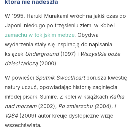
która nie nadeszła
W 1995, Haruki Murakami wrócił na jakiś czas do
Japonii niedługo po trzęsieniu ziemi w Kobe i
zamachu w tokijskim metrze
. Obydwa
wydarzenia stały się inspiracją do napisania
książek
Underground
(1997) i
Wszystkie boże
dzieci tańczą
(2000).
W powieści
Sputnik Sweetheart
porusza kwestię
natury uczuć, opowiadając historię zaginięcia
młodej pisarki Sumire. Z kolei w książkach
Kafka
nad morzem
(2002),
Po zmierzchu (
2004),
i
1Q84
(2009) autor kreuje dystopiczne wizje
wszechświata.