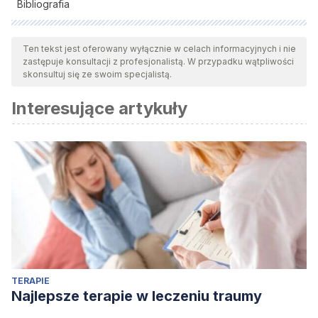
Bibliografia
Wszystkie cytowane źródła zostały gruntownie
przeanalizowane przez nasz zespół w celu zapewnienia ich
Ten tekst jest oferowany wyłącznie w celach informacyjnych i nie
zastępuje konsultacji z profesjonalistą. W przypadku wątpliwości
jakości, wiarygodności, aktualności i ważności. Bibliografia
skonsultuj się ze swoim specjalistą.
tego artykułu została uznana za wiarygodną i dokładną pod
Interesujące artykuły
względem naukowym lub akademickim.
Mussari, Mark (2011).
Haruki Murakami.
Marshall Cavendish.
Sotelo Navalpotro, Justo (2013).
Los mundos de Haruki
Murakami
. Izana Editores
TERAPIE
Najlepsze terapie w leczeniu traumy