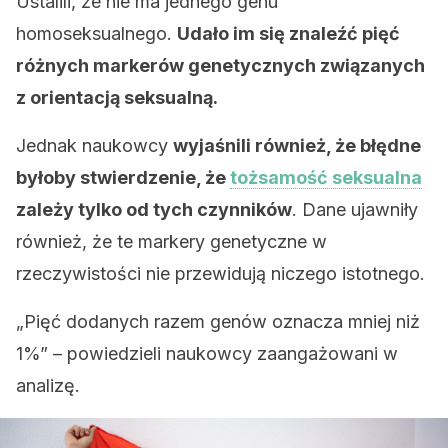
Ustalili, że nie ma jednego genu
homoseksualnego.
Udało im się znaleźć pięć
różnych markerów genetycznych związanych
z orientacją seksualną.
Jednak naukowcy
wyjaśnili również, że błędne
byłoby stwierdzenie, że
tożsamość seksualna
zależy tylko od tych czynników
. Dane ujawniły
również, że te markery genetyczne w
rzeczywistości nie przewidują niczego istotnego.
„Pięć dodanych razem genów oznacza mniej niż
1%” – powiedzieli naukowcy zaangażowani w
analizę.