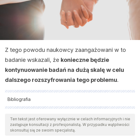
Z tego powodu naukowcy zaangażowani w to
badanie wskazali, że
konieczne będzie
kontynuowanie badań na dużą skalę w celu
dalszego rozszyfrowania tego problemu
.
Bibliografia
Wszystkie cytowane źródła zostały gruntownie
przeanalizowane przez nasz zespół w celu zapewnienia ich
Ten tekst jest oferowany wyłącznie w celach informacyjnych i nie
zastępuje konsultacji z profesjonalistą. W przypadku wątpliwości
jakości, wiarygodności, aktualności i ważności. Bibliografia
skonsultuj się ze swoim specjalistą.
tego artykułu została uznana za wiarygodną i dokładną pod