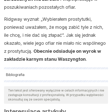
poszukiwaniach pozostałych ofiar.
Ridgway wyznał: „Wybierałem prostytutki,
ponieważ uważałem, że mogę zabić tyle z nich,
ile chcę, i nie dać się złapać”. Jak się jednak
okazało, wiele jego ofiar nie miało nic wspólnego
z prostytucją.
Obecnie odsiaduje on wyrok w
zakładzie karnym stanu Waszyngton
.
Bibliografia
Wszystkie cytowane źródła zostały gruntownie
przeanalizowane przez nasz zespół w celu zapewnienia ich
Ten tekst jest oferowany wyłącznie w celach informacyjnych i nie
zastępuje konsultacji z profesjonalistą. W przypadku wątpliwości
jakości, wiarygodności, aktualności i ważności. Bibliografia
skonsultuj się ze swoim specjalistą.
tego artykułu została uznana za wiarygodną i dokładną pod
Interesujące artykuły
względem naukowym lub akademickim.