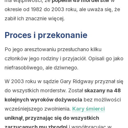
ma wątpliwości, że
popełnił 49 morderstw
w
okresie od 1982 do 2003 roku, ale uważa się, że
zabił ich znacznie więcej.
Proces i przekonanie
Po jego aresztowaniu przesłuchano kilku
członków jego rodziny i przyjaciół. Opisali go jako
niefrasobliwego, ale dziwnego.
W 2003 roku w sądzie Gary Ridgway przyznał się
do wszystkich morderstw. Został
skazany na 48
kolejnych wyroków dożywocia
bez możliwości
wcześniejszego zwolnienia.
Kary śmierci
uniknął, przyznając się do wszystkich
zarzucanych mu zbrodni
i współpracując w