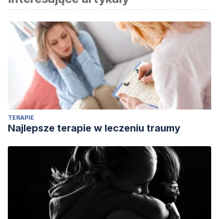
Gary Ridgway: The Green River Killer | Real Crime
. (2020, 24
marzo). [Vídeo]. YouTube.
Crystal Bonvillian, Cox Media Group National Content Desk.
(2021, 26 enero).
DNA cold case: Missing 14-year-old girl
identified as victim of notorious Green River Killer
. KIRO.
TERAPIE
Najlepsze terapie w leczeniu traumy