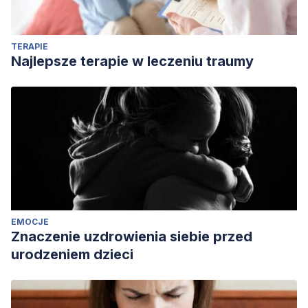
Hertenstein MJ (2006) Touch communicates distinct
emotions. Emotion,
https://doi.org/10.1037/1528-
TERAPIE
3542.6.3.528
Najlepsze terapie w leczeniu traumy
EMOCJE
Znaczenie uzdrowienia siebie przed
urodzeniem dzieci