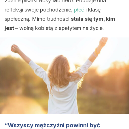
zdanie pisarki Rosy Montero. Poddaje ona
refleksji swoje pochodzenie,
płeć
i klasę
społeczną. Mimo trudności
stała się tym, kim
jest
– wolną kobietą z apetytem na życie.
“Wszyscy mężczyźni powinni być