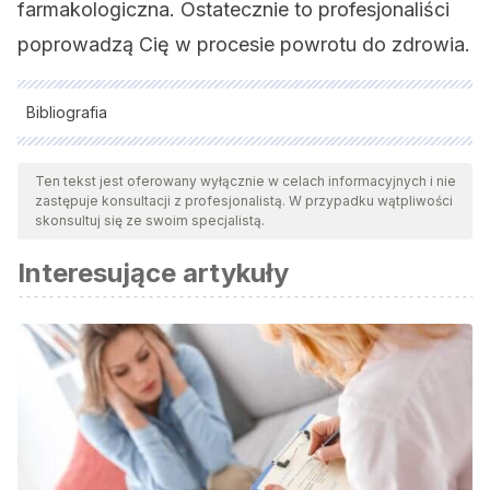
farmakologiczna. Ostatecznie to profesjonaliści
poprowadzą Cię w procesie powrotu do zdrowia.
Bibliografia
Wszystkie cytowane źródła zostały gruntownie
przeanalizowane przez nasz zespół w celu zapewnienia ich
Ten tekst jest oferowany wyłącznie w celach informacyjnych i nie
zastępuje konsultacji z profesjonalistą. W przypadku wątpliwości
jakości, wiarygodności, aktualności i ważności. Bibliografia
skonsultuj się ze swoim specjalistą.
tego artykułu została uznana za wiarygodną i dokładną pod
Interesujące artykuły
względem naukowym lub akademickim.
Barlow, D. H., Blanchard, E. B., Vermilyea, J. A., Vermilyea, B.
B., & DiNardo, P. A. (1986). Generalized anxiety and
generalized anxiety disorder: description and
reconceptualization. The American journal of psychiatry.
Borkovec, T. D., & Ruscio, A. M. (2001). Psychotherapy for
generalized anxiety disorder. Journal of clinical psychiatry,
62, 37-45.