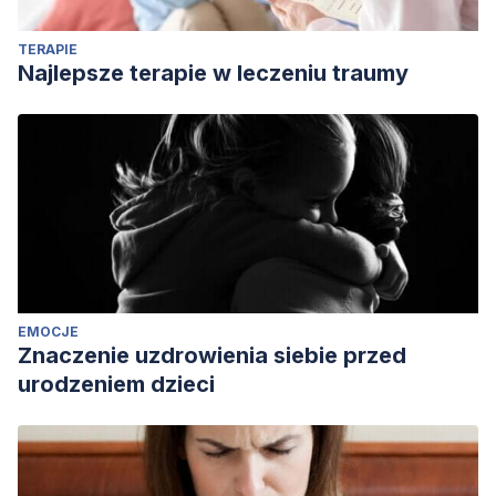
Dugas, M. J., Gagnon, F., Ladouceur, R., & Freeston, M. H.
TERAPIE
(1998). Generalized anxiety disorder: A preliminary test of
Najlepsze terapie w leczeniu traumy
a conceptual model. Behaviour research and therapy,
36(2), 215-226.
Rosen JB, Schulkin J. From normal fear to pathological
anxiety. Psychol Rev. 1998 Apr;105(2):325-50. doi:
10.1037/0033-295x.105.2.325. PMID: 9577241.
EMOCJE
Znaczenie uzdrowienia siebie przed
urodzeniem dzieci