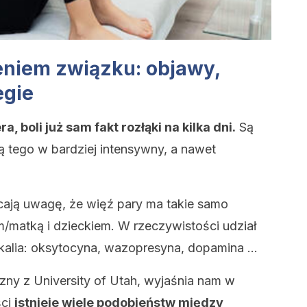
eniem związku: objawy,
egie
 boli już sam fakt rozłąki na kilka dni.
Są
ą tego w bardziej intensywny, a nawet
ają uwagę, że więź pary ma takie samo
/matką i dzieckiem. W rzeczywistości udział
kalia: oksytocyna, wazopresyna, dopamina …
zny z University of Utah, wyjaśnia nam w
ści
istnieje wiele podobieństw między