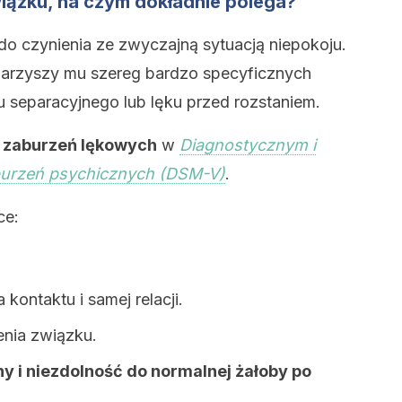
iązku, na czym dokładnie polega?
o czynienia ze zwyczajną sytuacją niepokoju.
owarzyszy mu szereg bardzo specyficznych
 separacyjnego lub lęku przed rozstaniem.
y zaburzeń lękowych
w
Diagnostycznym i
burzeń psychicznych (DSM-V)
.
ce:
kontaktu i samej relacji.
nia związku.
y i niezdolność do normalnej żałoby po