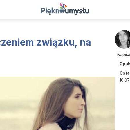
czeniem związku, na
Napis
Opub
Ostat
10:07