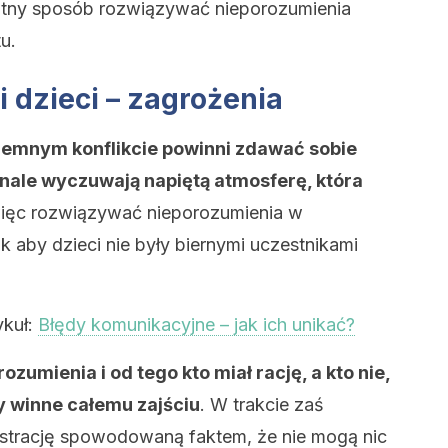
tny sposób rozwiązywać nieporozumienia
u.
 dzieci – zagrożenia
ajemnym konflikcie powinni zdawać sobie
onale wyczuwają napiętą atmosferę, która
więc rozwiązywać nieporozumienia w
k aby dzieci nie były biernymi uczestnikami
ykuł:
Błędy komunikacyjne – jak ich unikać?
ozumienia i od tego kto miał rację, a kto nie,
ły winne całemu zajściu
. W trakcie zaś
rustrację spowodowaną faktem, że nie mogą nic