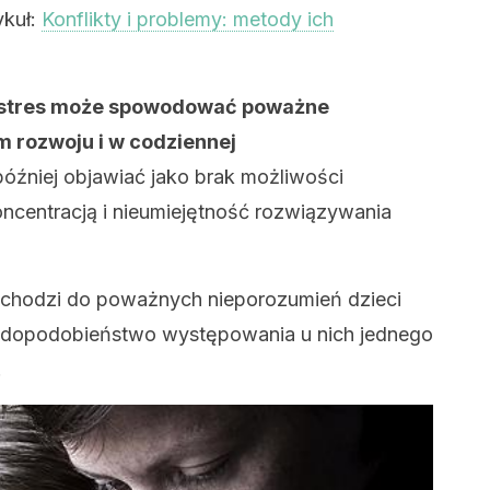
ykuł:
Konflikty i problemy: metody ich
y stres może spowodować poważne
m rozwoju i w codziennej
óźniej objawiać jako brak możliwości
ncentracją i nieumiejętność rozwiązywania
chodzi do poważnych nieporozumień dzieci
awdopodobieństwo występowania u nich jednego
.