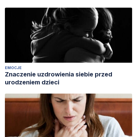
https://www.hospitalitaliano.org.ar/multimedia/archivos/serv
Legorreta, L. (s. f.). ¿Cómo llevarte bien con tu familia
política? https://www.nucleofamiliar.org/pareja/como-
llevarte-bien-con-tu-familia-politica/
EMOCJE
Znaczenie uzdrowienia siebie przed
urodzeniem dzieci