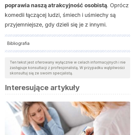
poprawia naszą atrakcyjność osobistą
. Oprócz
komedii łączącej ludzi, śmiech i uśmiechy są
przyjemniejsze, gdy dzieli się je z innymi.
Bibliografia
Wszystkie cytowane źródła zostały gruntownie
przeanalizowane przez nasz zespół w celu zapewnienia ich
Ten tekst jest oferowany wyłącznie w celach informacyjnych i nie
zastępuje konsultacji z profesjonalistą. W przypadku wątpliwości
jakości, wiarygodności, aktualności i ważności. Bibliografia
skonsultuj się ze swoim specjalistą.
tego artykułu została uznana za wiarygodną i dokładną pod
Interesujące artykuły
względem naukowym lub akademickim.
Bryant, G. A. B. (2016, 11 abril). Detecting affiliation in
colaughter across 24 societies.
PNAS
.
https://doi.org/10.1073/pnas.1524993113
Jáuregui, E. J. (2003). La Comedia Humana. Una nueva
teoría psicológica de la risa y el humor.
Dialnet
, 563-583.