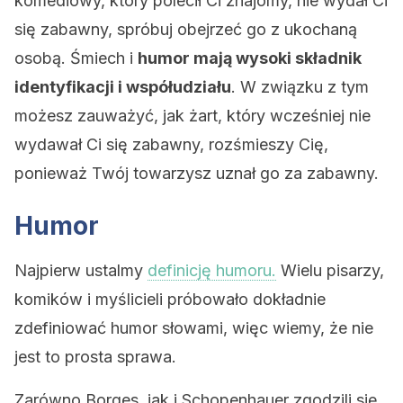
komediowy, który polecił Ci znajomy, nie wydał Ci
się zabawny, spróbuj obejrzeć go z ukochaną
osobą. Śmiech i
humor mają wysoki składnik
identyfikacji i współudziału
. W związku z tym
możesz zauważyć, jak żart, który wcześniej nie
wydawał Ci się zabawny, rozśmieszy Cię,
ponieważ Twój towarzysz uznał go za zabawny.
Humor
Najpierw ustalmy
definicję humoru.
Wielu pisarzy,
komików i myślicieli próbowało dokładnie
zdefiniować humor słowami, więc wiemy, że nie
jest to prosta sprawa.
Zarówno Borges, jak i Schopenhauer zgodzili się,