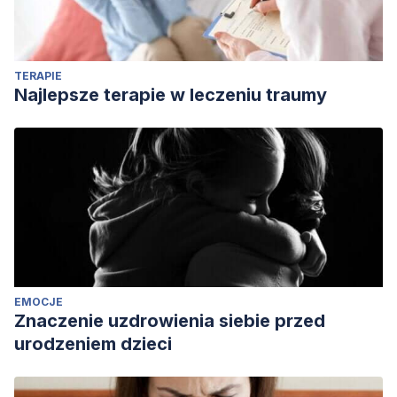
https://dialnet.unirioja.es/servlet/articulo?codigo=809862
TERAPIE
Najlepsze terapie w leczeniu traumy
EMOCJE
Znaczenie uzdrowienia siebie przed
urodzeniem dzieci