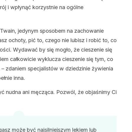
j i wpłynąć korzystnie na ogólne
rk Twain, jedynym sposobem na zachowanie
sz ochoty, pić to, czego nie lubisz i robić to, co
ności. Wydawać by się mogło, że cieszenie się
m całkowicie wyklucza cieszenie się tym, co
– zdaniem specjalistów w dziedzinie żywienia
ełnie inna.
yć nudna ani męcząca. Pozwól, że objaśnimy Ci
ęgasz może być najsilniejszym lekiem lub