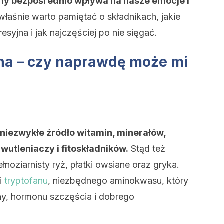
emy bezpośrednio wpływa na nasze emocje i
łaśnie warto pamiętać o składnikach, jakie
syjna i jak najczęściej po nie sięgać.
na – czy naprawdę może mi
 niezwykłe źródło witamin, minerałów,
wutleniaczy i fitoskładników.
Stąd też
łnoziarnisty ryż, płatki owsiane oraz gryka.
i
tryptofanu
, niezbędnego aminokwasu, który
ny, hormonu szczęścia i dobrego