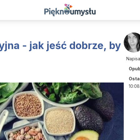
jna - jak jeść dobrze, by
Napis
Opub
Ostat
10:08