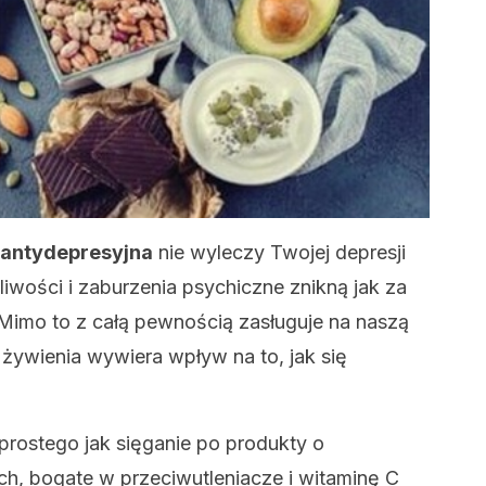
 antydepresyjna
nie wyleczy Twojej depresji
gliwości i zaburzenia psychiczne znikną jak za
Mimo to z całą pewnością zasługuje na naszą
ywienia wywiera wpływ na to, jak się
prostego jak sięganie po produkty o
h, bogate w przeciwutleniacze i witaminę C