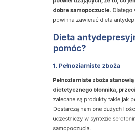
potwierdzających, że to, co j
dobre samopoczucie.
Dlatego w
powinna zawierać dieta antydepre
Dieta antydepresyj
pomóc?
1. Pełnoziarniste zboża
Pełnoziarniste zboża stanowią
dietetycznego błonnika, przeci
zalecane są produkty takie jak pe
Dostarczą nam one dużych ilośc
uczestniczy w syntezie serotoni
samopoczucia.