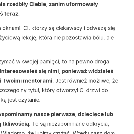
ia rzeźbiły Ciebie, zanim uformowały
ś teraz.
a oknami. Ci, którzy są ciekawscy i odważą się
yciową lekcję, która nie pozostawia bólu, ale
trzymać w swojej pamięci, to na pewno droga
nteresowałeś się nimi, ponieważ widziałeś
li Twoimi mentorami.
Jest również możliwe, że
szczególny tytuł, który otworzył Ci drzwi do
ką jest czytanie.
wspominamy nasze pierwsze, dziecięce lub
 tkliwością.
To są niezapomniane odkrycia,
. Wiadomo, że lubimy czytać. Wtedy nasz dom