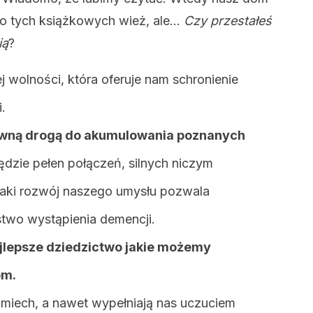
do tych książkowych wież, ale…
Czy przestałeś
ią
?
j wolności, która oferuje nam schronienie
.
tywną drogą do akumulowania poznanych
ędzie pełen połączeń, silnych niczym
Taki rozwój naszego umysłu pozwala
two wystąpienia demencji.
jlepsze dziedzictwo jakie możemy
om.
śmiech, a nawet wypełniają nas uczuciem