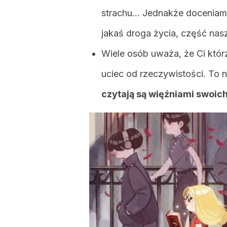
strachu… Jednakże doceniamy w
jakaś droga życia, część nasz
Wiele osób uważa, że Ci któr
uciec od rzeczywistości. To n
czytają są więźniami swoic