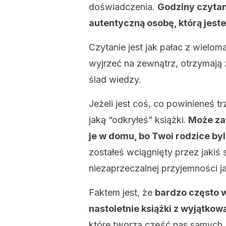
doświadczenia.
Godziny czytan
autentyczną osobę, którą jeste
Czytanie jest jak pałac z wielom
wyjrzeć na zewnątrz, otrzymają ż
ślad wiedzy.
Jeżeli jest coś, co powinieneś 
jaką “odkryłeś” książki.
Może zai
je w domu, bo Twoi rodzice by
zostałeś wciągnięty przez jakiś 
niezaprzeczalnej przyjemności ja
Faktem jest, że
bardzo często 
nastoletnie książki z wyjątkową
które tworzą część nas samych