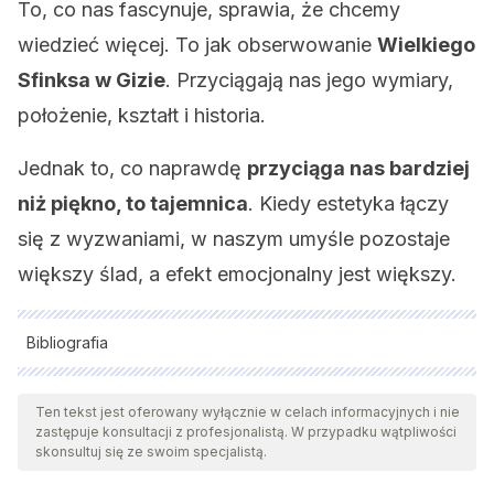
To, co nas fascynuje, sprawia, że ​​chcemy
wiedzieć więcej. To jak obserwowanie
Wielkiego
Sfinksa w Gizie
. Przyciągają nas jego wymiary,
położenie, kształt i historia.
Jednak to, co naprawdę
przyciąga nas bardziej
niż piękno, to tajemnica
. Kiedy estetyka łączy
się z wyzwaniami, w naszym umyśle pozostaje
większy ślad, a efekt emocjonalny jest większy.
Bibliografia
Wszystkie cytowane źródła zostały gruntownie
przeanalizowane przez nasz zespół w celu zapewnienia ich
Ten tekst jest oferowany wyłącznie w celach informacyjnych i nie
zastępuje konsultacji z profesjonalistą. W przypadku wątpliwości
jakości, wiarygodności, aktualności i ważności. Bibliografia
skonsultuj się ze swoim specjalistą.
tego artykułu została uznana za wiarygodną i dokładną pod