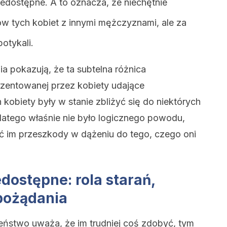
edostępne. A to oznacza, że niechętnie
ów tych kobiet z innymi mężczyznami, ale za
potykali.
a pokazują, że ta subtelna różnica
zentowanej przez kobiety udające
kobiety były w stanie zbliżyć się do niektórych
atego właśnie nie było logicznego powodu,
 im przeszkody w dążeniu do tego, czego oni
dostępne: rola starań,
pożądania
eństwo uważa, że im trudniej coś zdobyć, tym