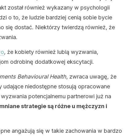
fakt został również wykazany w psychologii
i o to, że ludzie bardziej cenią sobie bycie
dno się dostać. Niektórzy twierdzą również, że
zwania.
wo
, że kobiety również lubią wyzwania,
jom odrobinę dodatkowej ekscytacji.
ments Behavioural Health
, zwraca uwagę, że
ty udające niedostępne stosują opracowane
ie wyzwania potencjalnemu partnerowi już na
niane strategie są różne u mężczyzn i
ępne angażują się w takie zachowania w bardzo