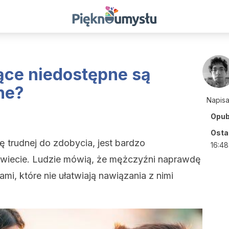
ące niedostępne są
ne?
Napis
Opub
Ostat
ę trudnej do zdobycia, jest bardzo
16:48
wiecie. Ludzie mówią, że mężczyźni naprawdę
tami, które nie ułatwiają nawiązania z nimi