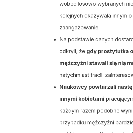
wobec losowo wybranych niek
kolejnych okazywała innym o 
zaangażowanie.
Na podstawie danych dostarc
odkryli, że
gdy prostytutka 
mężczyźni stawali się nią m
natychmiast tracili zaintereso
Naukowcy powtarzali nastę
innymi kobietami
pracującym
każdym razem podobne wyniki
przypadku mężczyźni bardziej 