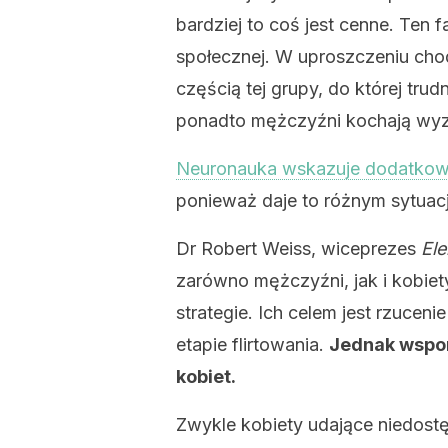
bardziej to coś jest cenne. Ten 
społecznej. W uproszczeniu chodz
częścią tej grupy, do której tru
ponadto mężczyźni kochają wy
Neuronauka wskazuje dodatko
ponieważ daje to różnym sytuac
Dr Robert Weiss, wiceprezes
Ele
zarówno mężczyźni, jak i kobie
strategie. Ich celem jest rzucen
etapie flirtowania.
Jednak wspom
kobiet.
Zwykle kobiety udające niedost