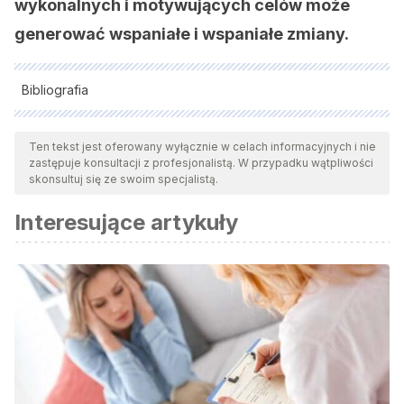
wykonalnych i motywujących celów może
generować wspaniałe i wspaniałe zmiany.
Bibliografia
Wszystkie cytowane źródła zostały gruntownie
przeanalizowane przez nasz zespół w celu zapewnienia ich
Ten tekst jest oferowany wyłącznie w celach informacyjnych i nie
zastępuje konsultacji z profesjonalistą. W przypadku wątpliwości
jakości, wiarygodności, aktualności i ważności. Bibliografia
skonsultuj się ze swoim specjalistą.
tego artykułu została uznana za wiarygodną i dokładną pod
Interesujące artykuły
względem naukowym lub akademickim.
Ellis, Albert (1998)
Usted también puede ser feliz
. Paidós