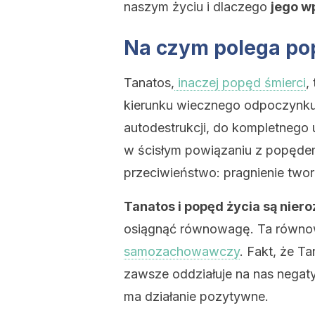
naszym życiu i dlaczego
jego w
Na czym polega po
Tanatos,
inaczej popęd śmierci
,
kierunku wiecznego odpoczynku, 
autodestrukcji, do kompletnego u
w ścisłym powiązaniu z popędem
przeciwieństwo: pragnienie tworz
Tanatos i popęd życia są nier
osiągnąć równowagę. Ta równow
samozachowawczy
. Fakt, że Ta
zawsze oddziałuje na nas negat
ma działanie pozytywne.