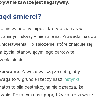
pływ nie zawsze jest negatywny
.
pęd śmierci?
 to nieświadomy impuls, który pcha nas w
a innymi słowy – nieistnienia. Prowadzi nas do
nicestwienia. To założenie, które znajduje się
 życia, stanowiącym jego całkowite
enia siebie.
ozerwalne
. Zawsze walczą ze sobą, aby
aga to w gruncie rzeczy nasz
instynkt
natos to siła destrukcyjna nie oznacza, że
ywnie. Poza tym nasz popęd życia nie zawsze