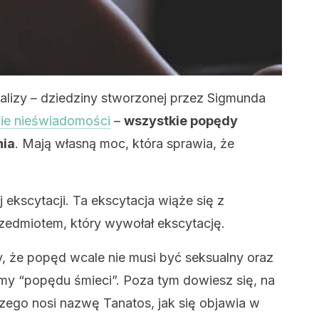
alizy – dziedziny stworzonej przez Sigmunda
ie nieświadomości
–
wszystkie popędy
nia
. Mają własną moc, która sprawia, że
j ekscytacji. Ta ekscytacja wiąże się z
rzedmiotem, który wywołał ekscytację.
 że popęd wcale nie musi być seksualny oraz
my “popędu śmieci”. Poza tym dowiesz się, na
zego nosi nazwę Tanatos, jak się objawia w