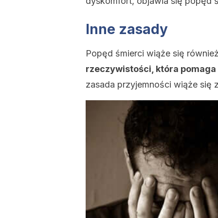
dyskomfort, objawia się popęd ś
Inne zasady
Popęd śmierci wiąże się równie
rzeczywistości, która pomag
zasada przyjemności wiąże się 