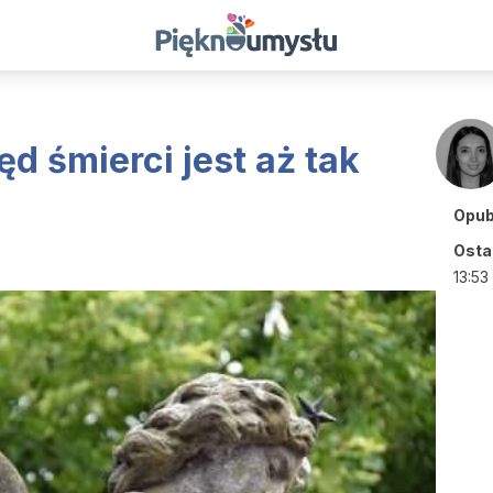
d śmierci jest aż tak
Opub
Ostat
13:53