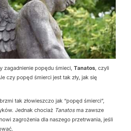
y zagadnienie popędu śmieci,
Tanatos
, czyli
le czy popęd śmierci jest tak zły, jak się
rzmi tak złowieszczo jak “popęd śmierci”,
tyków. Jednak chociaż
Tanatos
ma zawsze
anowi zagrożenia dla naszego przetrwania, jeśli
ować.