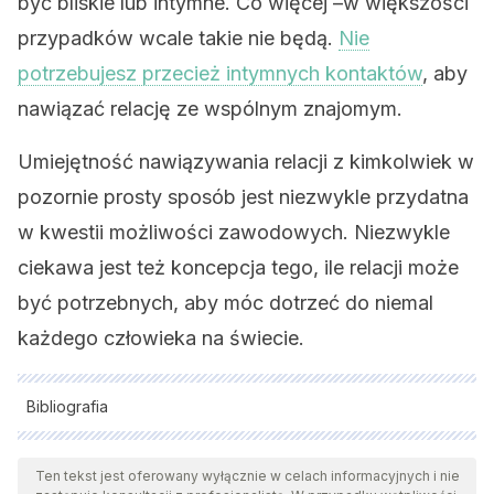
być bliskie lub intymne. Co więcej –w większości
przypadków wcale takie nie będą.
Nie
potrzebujesz przecież intymnych kontaktów
, aby
nawiązać relację ze wspólnym znajomym.
Umiejętność nawiązywania relacji z kimkolwiek w
pozornie prosty sposób jest niezwykle przydatna
w kwestii możliwości zawodowych. Niezwykle
ciekawa jest też koncepcja tego, ile relacji może
być potrzebnych, aby móc dotrzeć do niemal
każdego człowieka na świecie.
Bibliografia
Wszystkie cytowane źródła zostały gruntownie
przeanalizowane przez nasz zespół w celu zapewnienia ich
Ten tekst jest oferowany wyłącznie w celach informacyjnych i nie