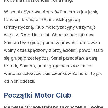
klubem a mieszkańcami Charming.
W serialu
Synowie Anarchii
Samcro zajmuje się
handlem bronią z IRA, irlandzką grupą
terrorystyczną. Klub motoryzacyjny utrzymuje
więzi z IRA od kilku lat. Chociaż początkowo
Samcro było grupą pomocy prawnej i oferowało
wolny czas spędzony z przyjaciółmi, powoli stało
się grupą przestępczą. Serial przedstawia całą
historię Samcro, pomagając nam zrozumieć
wartości założycielskie członków Samcro i to jak
od nich odeszli.
Początki Motor Club
Pierwsze MC powstały po zakończeniu II wojny