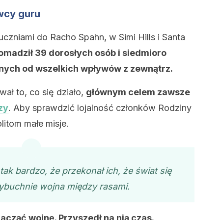
wcy guru
uczniami do Racho Spahn, w Simi Hills i Santa
omadził 39 dorosłych osób i siedmioro
olnych od wszelkich wpływów z zewnątrz.
wał to, co się działo,
głównym celem zawsze
zy
. Aby sprawdzić lojalność członków Rodziny
itom małe misje.
ak bardzo, że przekonał ich, że świat się
ybuchnie wojna między rasami.
 zacząć wojnę. Przyszedł na nią czas.