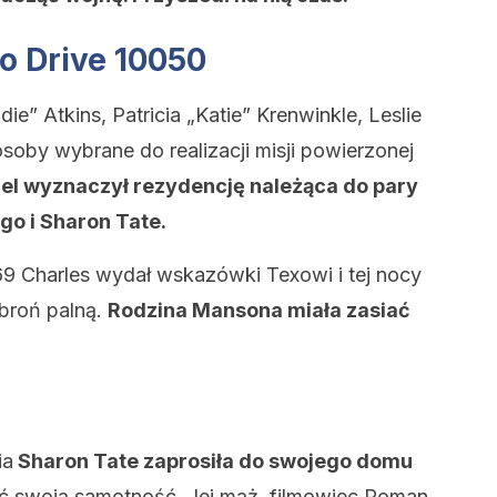
o Drive 10050
ie” Atkins, Patricia „Katie” Krenwinkle, Leslie
soby wybrane do realizacji misji powierzonej
el wyznaczył rezydencję należąca do pary
o i Sharon Tate.
69 Charles wydał wskazówki Texowi i tej nocy
i broń palną.
Rodzina Mansona miała zasiać
ia
Sharon Tate zaprosiła do swojego domu
ć swoją samotność. Jej mąż, filmowiec Roman