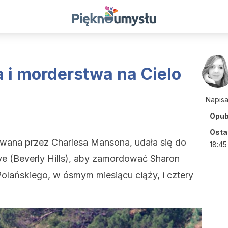
i morderstwa na Cielo
Napis
Opub
Ostat
wana przez Charlesa Mansona, udała się do
18:45
ive (Beverly Hills), aby zamordować Sharon
olańskiego, w ósmym miesiącu ciąży, i cztery