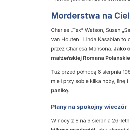
Morderstwa na Ciel
Charles „Tex” Watson, Susan „Sad
van Houten i Linda Kasabian to o
przez Charlesa Mansona.
Jako c
małżeńskiej Romana Polańskieg
Tuż przed północą 8 sierpnia 19
mieli przy sobie kilka noży, linę 
panikę.
Plany na spokojny wieczór
W nocy z 8 na 9 sierpnia 26-letn
kilkoro przyjaciół,
aby złagodzi