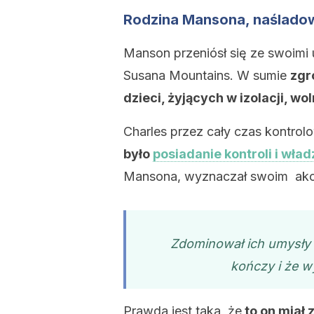
Rodzina Mansona, naślado
Manson przeniósł się ze swoimi 
Susana Mountains. W sumie
zgr
dzieci, żyjących w izolacji, w
Charles przez cały czas kontrolo
było
posiadanie kontroli i wład
Mansona, wyznaczał swoim akol
Zdominował ich umysły t
kończy i że w
Prawda jest taka, że
​​to on miał