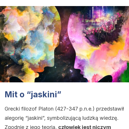
Mit o “jaskini”
Grecki filozof Platon (427-347 p.n.e.) przedstawił
alegorię “jaskini”, symbolizującą ludzką wiedzę.
Zgodnie z jego teorią,
człowiek jest niczym