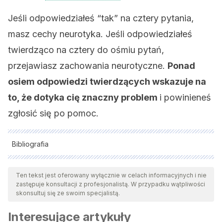
Jeśli odpowiedziałeś “tak” na cztery pytania,
masz cechy neurotyka. Jeśli odpowiedziałeś
twierdząco na cztery do ośmiu pytań,
przejawiasz zachowania neurotyczne.
P
onad
osiem odpowiedzi twierdzących wskazuje na
to, że dotyka cię znaczny problem
i powinieneś
zgłosić się po pomoc.
Bibliografia
Wszystkie cytowane źródła zostały gruntownie
przeanalizowane przez nasz zespół w celu zapewnienia ich
Ten tekst jest oferowany wyłącznie w celach informacyjnych i nie
zastępuje konsultacji z profesjonalistą. W przypadku wątpliwości
jakości, wiarygodności, aktualności i ważności. Bibliografia
skonsultuj się ze swoim specjalistą.
tego artykułu została uznana za wiarygodną i dokładną pod
Interesujące artykuły
względem naukowym lub akademickim.