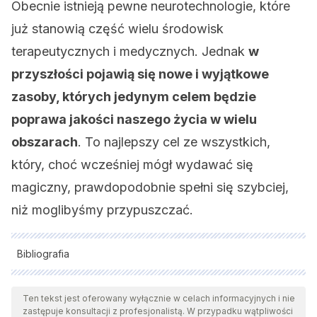
Obecnie istnieją pewne neurotechnologie, które
już stanowią część wielu środowisk
terapeutycznych i medycznych. Jednak
w
przyszłości pojawią się nowe i wyjątkowe
zasoby, których jedynym celem będzie
poprawa jakości naszego życia w wielu
obszarach
. To najlepszy cel ze wszystkich,
który, choć wcześniej mógł wydawać się
magiczny, prawdopodobnie spełni się szybciej,
niż moglibyśmy przypuszczać.
Bibliografia
Wszystkie cytowane źródła zostały gruntownie
przeanalizowane przez nasz zespół w celu zapewnienia ich
Ten tekst jest oferowany wyłącznie w celach informacyjnych i nie
zastępuje konsultacji z profesjonalistą. W przypadku wątpliwości
jakości, wiarygodności, aktualności i ważności. Bibliografia