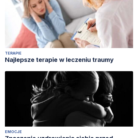
Relationships in Online Dating.” Journal of Social and
Personal Relationships 36 (11–12): 3389–3407.
doi:10.1177/0265407518822780.
TERAPIE
Najlepsze terapie w leczeniu traumy
EMOCJE