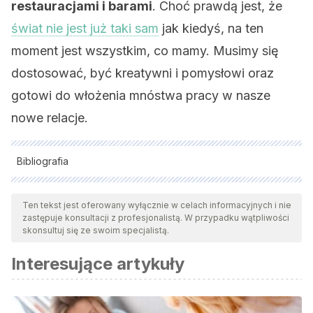
restauracjami i barami
. Choć prawdą jest, że
świat nie jest już taki sam
jak kiedyś, na ten
moment jest wszystkim, co mamy. Musimy się
dostosować, być kreatywni i pomysłowi oraz
gotowi do włożenia mnóstwa pracy w nasze
nowe relacje.
Bibliografia
Wszystkie cytowane źródła zostały gruntownie
przeanalizowane przez nasz zespół w celu zapewnienia ich
Ten tekst jest oferowany wyłącznie w celach informacyjnych i nie
zastępuje konsultacji z profesjonalistą. W przypadku wątpliwości
jakości, wiarygodności, aktualności i ważności. Bibliografia
skonsultuj się ze swoim specjalistą.
tego artykułu została uznana za wiarygodną i dokładną pod
Interesujące artykuły
względem naukowym lub akademickim.
Sharabi, Liesel L., and Tiffany A. Dykstra-DeVette. 2019.
“From First Email to First Date: Strategies for Initiating