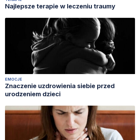
DePaulo, B (2021). The Psychology of Feeling Sad About
Najlepsze terapie w leczeniu traumy
Not Having Children. Psychology Today.
https://www.psychologytoday.com/intl/blog/living-
single/202106/the-psychology-feeling-sad-about-not-
having-children
Vasquez, A (2020). 9 Ways to Handle Never Being a
Parent, But Not By Choice. Cake.
https://www.joincake.com/blog/coping-with-never-being-
a-parent/
EMOCJE
Znaczenie uzdrowienia siebie przed
urodzeniem dzieci