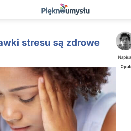
awki stresu są zdrowe
Napis
Opub