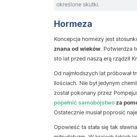
określone skutki.
Hormeza
Koncepcja hormezy jest stosun
znana od wieków
. Potwierdza t
sto lat przed naszą erą rządził 
Od najmłodszych lat próbował tr
ilościach. Nie był jedynym chemi
został pokonany przez Pompejusz
popełnić samobójstwo
za pomoc
Ostatecznie musiał poprosić naj
Opowieść ta stała się tak sławna
mitrydatyzm. W krajach takich jak