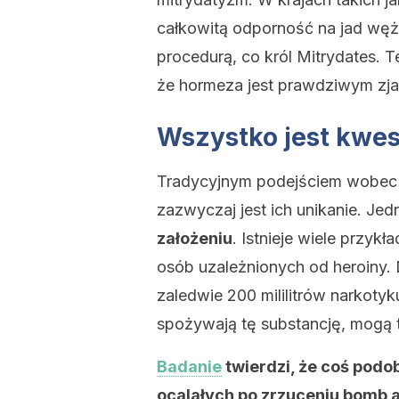
całkowitą odporność na jad węży
procedurą, co król Mitrydates.
że hormeza jest prawdziwym zja
Wszystko jest kwes
Tradycyjnym podejściem wobec
zazwyczaj jest ich unikanie. Je
założeniu
. Istnieje wiele przy
osób uzależnionych od heroiny. 
zaledwie 200 mililitrów narkotyku
spożywają tę substancję, mogą 
Badanie
twierdzi, że coś pod
ocalałych po zrzuceniu bomb 