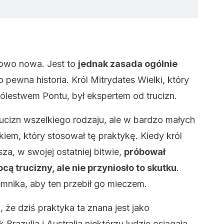
kowo nowa. Jest to
jednak zasada ogólnie
o pewna historia. Król Mitrydates Wielki, który
Królestwem Pontu, był ekspertem od trucizn.
ucizn wszelkiego rodzaju, ale w bardzo małych
kiem, który stosował tę praktykę. Kiedy król
a, w swojej ostatniej bitwie,
próbował
ą trucizny, ale nie przyniosło to skutku
.
emnika, aby ten przebił go mieczem.
, że dziś praktyka ta znana jest jako
 Brazylia i Australia niektórzy ludzie osiągają