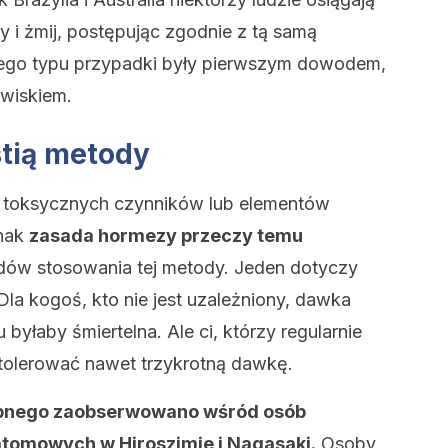
 i żmij, postępując zgodnie z tą samą
 Tego typu przypadki były pierwszym dowodem,
wiskiem.
tią metody
 toksycznych czynników lub elementów
dnak
zasada hormezy przeczy temu
kładów stosowania tej metody. Jeden dotyczy
Dla kogoś, kto nie jest uzależniony, dawka
 byłaby śmiertelna. Ale ci, którzy regularnie
tolerować nawet trzykrotną dawkę.
obnego zaobserwowano wśród osób
atomowych w Hiroszimie i Nagasaki.
Osoby