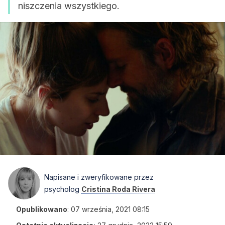
niszczenia wszystkiego.
Napisane i zweryfikowane przez
psycholog
Cristina Roda Rivera
Opublikowano
:
07 września, 2021 08:15