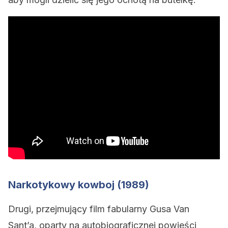
Narkotykowy kowboj (1989)
Drugi, przejmujący film fabularny Gusa Van
Sant’a, oparty na autobiograficznej powieści