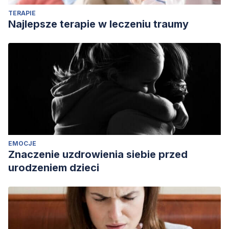
https://doi.org/10.1002/wps.21036
TERAPIE
Cortés Morales, B. (2011). Síndrome metabólico y
Najlepsze terapie w leczeniu traumy
antipsicóticos de segunda generación.
Revista de la
Asociación Española de Neuropsiquiatría
,
31
(2), 303-320.
EMOCJE
Znaczenie uzdrowienia siebie przed
urodzeniem dzieci