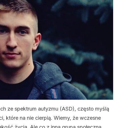
ach ze spektrum autyzmu (ASD), często myślą
i, które na nie cierpią. Wiemy, że wczesne
akość życia. Ale co z inną grupą społeczną,