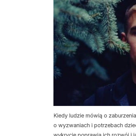
Kiedy ludzie mówią o zaburzeni
o wyzwaniach i potrzebach dziec
wykrycie poprawia ich rozwój i j