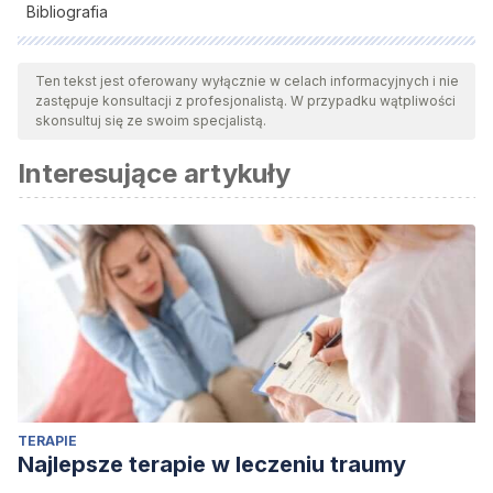
Bibliografia
Wszystkie cytowane źródła zostały gruntownie
przeanalizowane przez nasz zespół w celu zapewnienia ich
Ten tekst jest oferowany wyłącznie w celach informacyjnych i nie
zastępuje konsultacji z profesjonalistą. W przypadku wątpliwości
jakości, wiarygodności, aktualności i ważności. Bibliografia
skonsultuj się ze swoim specjalistą.
tego artykułu została uznana za wiarygodną i dokładną pod
Interesujące artykuły
względem naukowym lub akademickim.
Byrne, A., & Hilbert, D. R. (2003). Color realism and color
science. Behavioral and brain sciences, 26(1), 3-21.
León MD. Software educativo: Morfofisiología del ojo
humano. Rev. Ciencias Médicas. 2014;18(5):878-892.
TERAPIE
Najlepsze terapie w leczeniu traumy