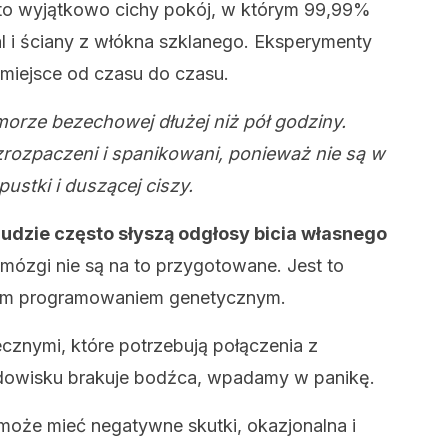
st to wyjątkowo cichy pokój, w którym 99,99%
al i ściany z włókna szklanego. Eksperymenty
 miejsce od czasu do czasu.
morze bezechowej dłużej niż pół godziny.
zrozpaczeni i spanikowani, ponieważ nie są w
ustki i duszącej ciszy.
​​ludzie często słyszą odgłosy bicia własnego
ózgi nie są na to przygotowane. Jest to
zym programowaniem genetycznym.
cznymi, które potrzebują połączenia z
dowisku brakuje bodźca, wpadamy w panikę.
może mieć negatywne skutki, okazjonalna i