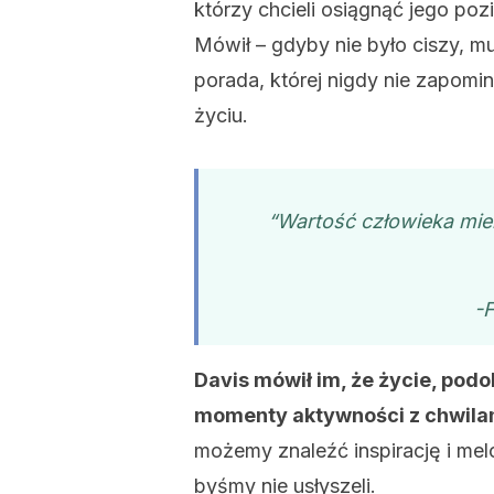
którzy chcieli osiągnąć jego po
Mówił – gdyby nie było ciszy, mu
porada, której nigdy nie zapomin
życiu.
“Wartość człowieka mier
-F
Davis mówił im, że życie, podo
momenty aktywności z chwilami 
możemy znaleźć inspirację i mel
byśmy nie usłyszeli.