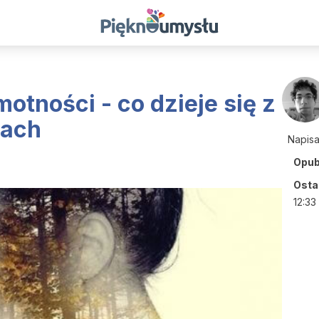
motności - co dzieje się z
tach
Napis
Opub
Ostat
12:33