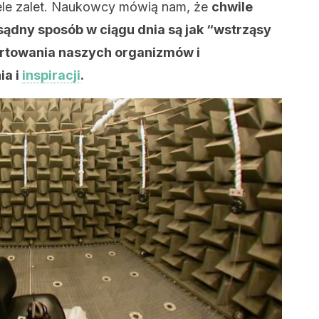
le zalet. Naukowcy mówią nam, że
chwile
dny sposób w ciągu dnia są jak “wstrząsy
artowania naszych organizmów i
ia i
inspiracji
.