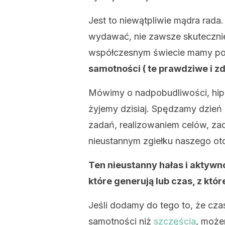
Jest to niewątpliwie mądra rada
wydawać, nie zawsze skutecznie
współczesnym świecie mamy pod 
samotności ( te prawdziwe i zd
Mówimy o nadpobudliwości, hiper
żyjemy dzisiaj. Spędzamy dzień
zadań, realizowaniem celów, za
nieustannym zgiełku naszego ot
Ten nieustanny hałas i aktywn
które generują lub czas, z któ
Jeśli dodamy do tego to, że cza
samotności niż
szczęścia
, może