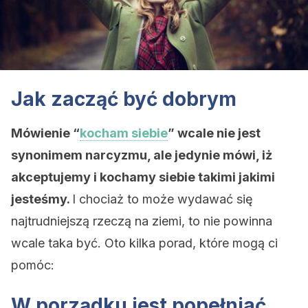
Jak zacząć być dobrym
Mówienie “
kocham siebie
” wcale nie jest
synonimem narcyzmu, ale jedynie mówi, iż
akceptujemy i kochamy siebie takimi jakimi
jesteśmy.
I chociaż to może wydawać się
najtrudniejszą rzeczą na ziemi, to nie powinna
wcale taka być. Oto kilka porad, które mogą ci
pomóc:
W porządku jest popełniać