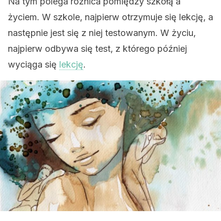
Na tym polega różnica pomiędzy szkołą a
życiem. W szkole, najpierw otrzymuje się lekcję, a
następnie jest się z niej testowanym. W życiu,
najpierw odbywa się test, z którego później
wyciąga się
lekcję
.