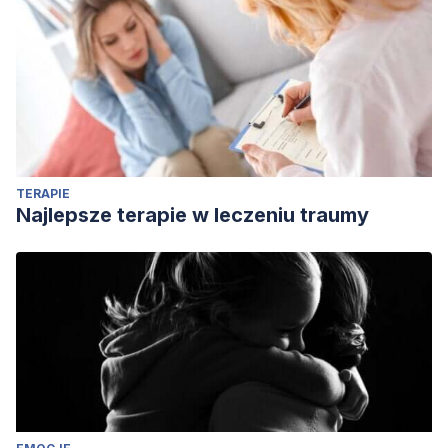
and high levels of sadness on scope of attention: an ERP
study.
Frontiers in Psychology
,
9
, 2397.
TERAPIE
Najlepsze terapie w leczeniu traumy