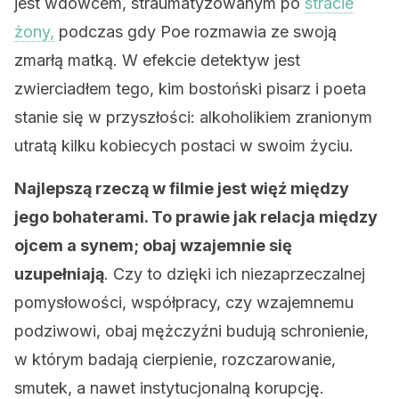
jest wdowcem, straumatyzowanym po
stracie
żony,
podczas gdy Poe rozmawia ze swoją
zmarłą matką. W efekcie detektyw jest
zwierciadłem tego, kim bostoński pisarz i poeta
stanie się w przyszłości: alkoholikiem zranionym
utratą kilku kobiecych postaci w swoim życiu.
Najlepszą rzeczą w filmie jest więź między
jego bohaterami. To prawie jak relacja między
ojcem a synem; obaj wzajemnie się
uzupełniają
. Czy to dzięki ich niezaprzeczalnej
pomysłowości, współpracy, czy wzajemnemu
podziwowi, obaj mężczyźni budują schronienie,
w którym badają cierpienie, rozczarowanie,
smutek, a nawet instytucjonalną korupcję.