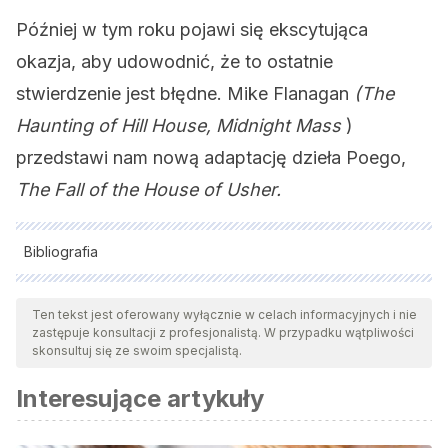
Później w tym roku pojawi się ekscytująca
okazja, aby udowodnić, że to ostatnie
stwierdzenie jest błędne. Mike Flanagan
(The
Haunting of Hill House, Midnight Mass
)
przedstawi nam nową adaptację dzieła Poego,
The Fall of the House of Usher.
Bibliografia
Wszystkie cytowane źródła zostały gruntownie
przeanalizowane przez nasz zespół w celu zapewnienia ich
Ten tekst jest oferowany wyłącznie w celach informacyjnych i nie
zastępuje konsultacji z profesjonalistą. W przypadku wątpliwości
jakości, wiarygodności, aktualności i ważności. Bibliografia
skonsultuj się ze swoim specjalistą.
tego artykułu została uznana za wiarygodną i dokładną pod
Interesujące artykuły
względem naukowym lub akademickim.
Wang, H., Chen, Y., & Zhang, Q. (2018). The effects of low