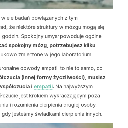
 wiele badań powiązanych z tym
ad, że niektóre struktury w mózgu mogą się
h godzin. Spokojny umysł powoduje ogólne
ać spokojny mózg, potrzebujesz kilku
aukowo zmierzone w jego laboratorium.
ronalne obwody empatii to nie to samo, co
łczucia (innej formy życzliwości), musisz
współczucia i
empatii
.
Na najwyższym
ółczucie jest krokiem wykraczającym poza
a i rozumienia cierpienia drugiej osoby.
gdy jesteśmy świadkami cierpienia innych.