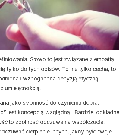
efiniowania. Słowo to jest związane z empatią i
się tylko do tych opisów. To nie tylko cecha, to
sadniona i wzbogacona decyzją etyczną,
iż umiejętnością.
ana jako skłonność do czynienia dobra.
o” jest koncepcją względną . Bardziej dokładne
ość
to zdolność odczuwania współczucia.
dczuwać cierpienie innych, jakby było twoje i