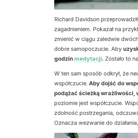
Richard Davidson przeprowadził
zagadnieniem. Pokazał na przykł
zmienić w ciągu zaledwie dwóc
dobre samopoczucie. Aby
uzysk
godzin
medytacji
.
Zostało to n
W ten sam sposób odkrył, że neu
współczucie.
Aby dojść do wspó
podążać ścieżką wrażliwości, 
poziomie jest współczucie. Wsp
zdolność postrzegania, odczuwani
Oznacza wezwanie do działania, 