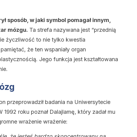
ył sposób, w jaki symbol pomagał innym,
zar mózgu.
Ta strefa nazywana jest “przednią
 życzliwość to nie tylko kwestia
amiętać, że ten wspaniały organ
plastycznością. Jego funkcja jest kształtowana
ie.
mózg
n przeprowadził badania na Uniwersytecie
W 1992 roku poznał Dalajlamę, który zadał mu
ogromne wrażenie wrażenie:
ślę, że jesteś bardzo skoncentrowany na