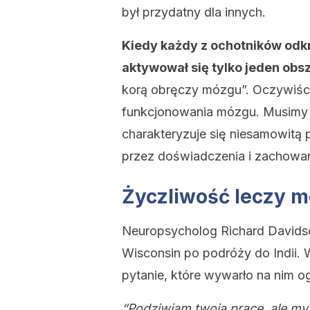
był przydatny dla innych.
Kiedy każdy z ochotników odkr
aktywował się tylko jeden obs
korą obręczy mózgu”. Oczywiście
funkcjonowania mózgu. Musimy p
charakteryzuje się niesamowitą 
przez doświadczenia i zachowan
Życzliwość leczy 
Neuropsycholog Richard Davidso
Wisconsin po podróży do Indii. 
pytanie, które wywarło na nim 
“Podziwiam twoją pracę, ale my