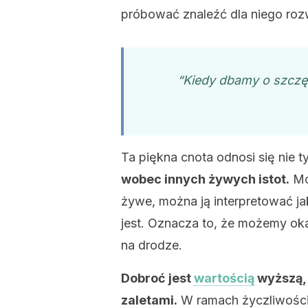
próbować znaleźć dla niego roz
“Kiedy dbamy o szczęś
Ta piękna cnota odnosi się nie t
wobec innych żywych istot.
Moż
żywe, można ją interpretować ja
jest. Oznacza to, że możemy ok
na drodze.
Dobroć jest
wartością
wyższą, 
zaletami.
W ramach życzliwości i