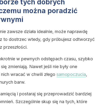
borze tych dobrych
 czemu można poradzić
tywnymi
nie zawsze działa idealnie, może naprawdę
esz to dostrzec wtedy, gdy próbujesz odtworzyć
z przeszłości.
lokrotnie w pewnych odstępach czasu, szybko
się zmieniają. Nawet jeśli nie były one
 nich wracać w chwili złego
samopoczucia
,
nurych barw.
mięcią i postaraj się przeprowadzić bardziej
nień. Szczególnie skup się na tych, które