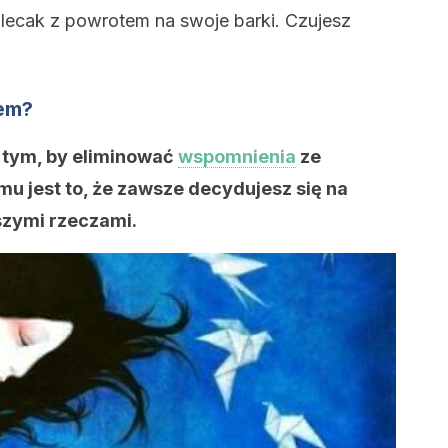
plecak z powrotem na swoje barki. Czujesz
lem?
 tym, by eliminować
wspomnienia
ze
mu jest to, że zawsze decydujesz się na
szymi rzeczami.