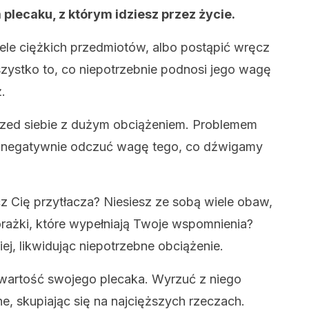
lecaku, z którym idziesz przez życie.
le ciężkich przedmiotów, albo postąpić wręcz
zystko to, co niepotrzebnie podnosi jego wagę
.
rzed siebie z dużym obciążeniem. Problemem
by negatywnie odczuć wagę tego, co dźwigamy
cz Cię przytłacza? Niesiesz ze sobą wiele obaw,
orażki, które wypełniają Twoje wspomnienia?
ej, likwidując niepotrzebne obciążenie.
awartość swojego plecaka. Wyrzuć z niego
ne, skupiając się na najcięższych rzeczach.