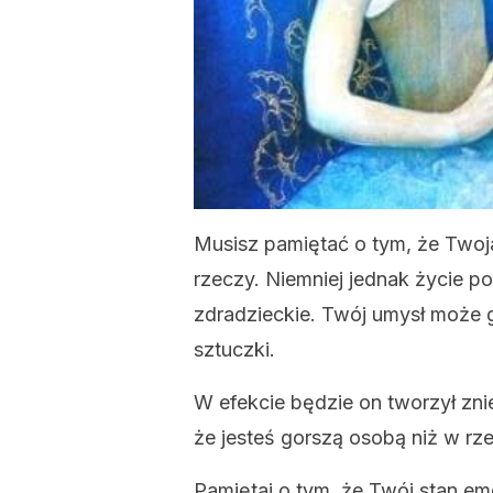
Musisz pamiętać o tym, że Two
rzeczy. Niemniej jednak życie 
zdradzieckie. Twój umysł może 
sztuczki.
W efekcie będzie on tworzył zni
że jesteś gorszą osobą niż w rz
Pamiętaj o tym, że Twój stan em