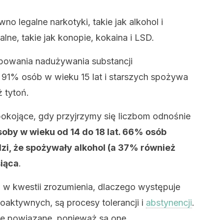
no legalne narkotyki, takie jak alkohol i
galne, takie jak konopie, kokaina i LSD.
powania nadużywania substancji
91% osób w wieku 15 lat i starszych spożywa
 tytoń.
epokojące, gdy przyjrzymy się liczbom odnośnie
soby w wieku od 14 do 18 lat. 66% osób
dzi, że spożywały alkohol (a 37% również
siąca
.
w kwestii zrozumienia, dlaczego występuje
oaktywnych, są procesy tolerancji i
abstynencji
.
le powiązane, ponieważ są one