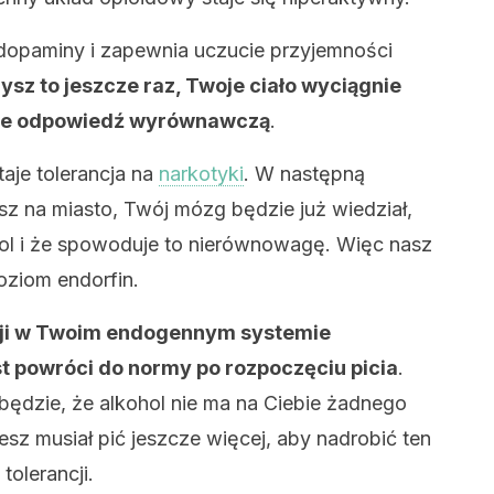
 dopaminy i zapewnia uczucie przyjemności
ysz to jeszcze raz, Twoje ciało wyciągnie
uje odpowiedź wyrównawczą
.
aje tolerancja na
narkotyki
. W następną
z na miasto, Twój mózg będzie już wiedział,
ol i że spowoduje to nierównowagę. Więc nasz
ziom endorfin.
sji w Twoim endogennym systemie
t powróci do normy po rozpoczęciu picia
.
dzie, że alkohol nie ma na Ciebie żadnego
z musiał pić jeszcze więcej, aby nadrobić ten
olerancji.