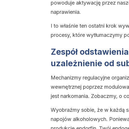
powoduje aktywację przez nasze
naprawienia.
I to właśnie ten ostatni krok wyw
procesy, które wytłumaczymy pon
Zespół odstawienia 
uzależnienie
od su
Mechanizmy regulacyjne organi
wewnętrznej poprzez modulowani
jest narkomania. Zobaczmy, o co
Wyobraźmy sobie, że w każdą so
napojów alkoholowych. Ponieważ
produkcję endorfin, Twój endoge