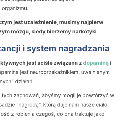
 organizmu.
ym jest uzależnienie, musimy najpierw
szym mózgu, kiedy bierzemy narkotyki
.
ancji i system nagradzania
ktywnych jest ściśle związana z
dopaminą
i
opamina jest neuroprzekaźnikiem, uwalnianym
ych” działań.
e tych zachowań, abyśmy mogli je powtórzyć w
sadzie “nagrodą”, którą daje nam nasze ciało.
ść z robienia czegoś, co ona traktuje jako