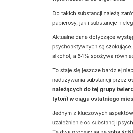
Do takich substancji należą zarów
papierosy, jak i substancje niele
Aktualne dane dotyczące wystę
psychoaktywnych są szokujące. 
alkohol, a 64% spożywa również
To staje się jeszcze bardziej ni
nadużywania substancji przez
o
należących do tej grupy twier
tytoń) w ciągu ostatniego mie
Jednym z kluczowych aspektów 
uzależnienie od substancji psych
Te dwa procesy są ze sobą ściś