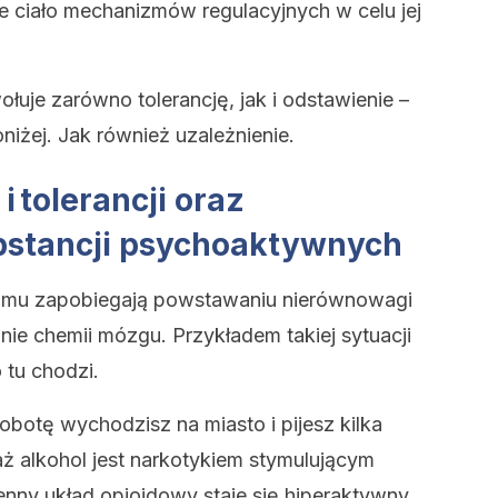
 ciało mechanizmów regulacyjnych w celu jej
ołuje zarówno tolerancję, jak i odstawienie –
iżej. Jak również uzależnienie.
i
tolerancji oraz
bstancji psychoaktywnych
zmu zapobiegają powstawaniu nierównowagi
e chemii mózgu. Przykładem takiej sytuacji
 tu chodzi.
botę wychodzisz na miasto i pijesz kilka
 alkohol jest narkotykiem stymulującym
nny układ opioidowy staje się hiperaktywny.