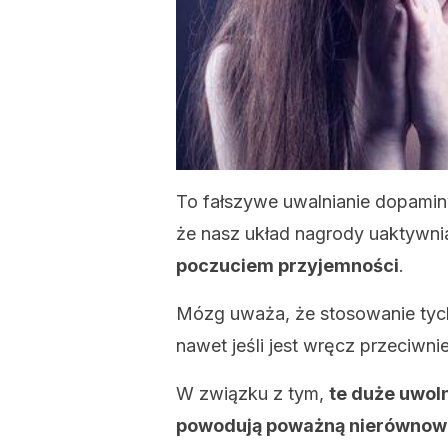
To fałszywe uwalnianie dopami
że nasz układ nagrody uaktywni
poczuciem przyjemności
.
Mózg uważa, że ​​stosowanie tych
nawet jeśli jest wręcz przeciwni
W związku z tym,
te duże uwol
powodują poważną nierównow