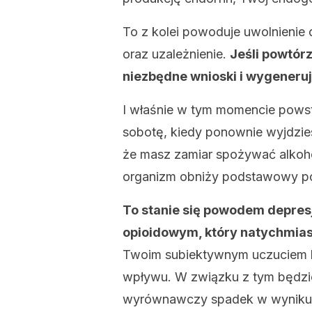
To z kolei powoduje uwolnienie
oraz uzależnienie.
Jeśli powtórz
niezbędne wnioski i wygener
I właśnie w tym momencie powst
sobotę, kiedy ponownie wyjdzies
że masz zamiar spożywać alkoh
organizm obniży podstawowy po
To stanie się powodem depre
opioidowym, który natychmias
Twoim subiektywnym uczuciem bę
wpływu. W związku z tym będzies
wyrównawczy spadek w wyniku t