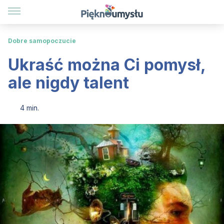
Dobre samopoczucie
Ukraść można Ci pomysł,
ale nigdy talent
4 min.