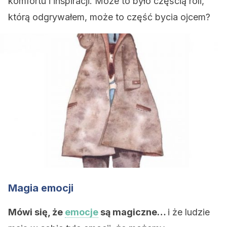
komfortu i inspiracji. Może to było częścią roli,
którą odgrywałem, może to część bycia ojcem?
Magia emocji
Mówi się, że
emocje
są magiczne…
i że ludzie