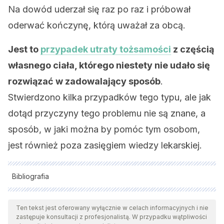
Na dowód uderzał się raz po raz i próbował
oderwać kończynę, którą uważał za obcą.
Jest to
przypadek utraty tożsamości
z częścią
własnego ciała, którego niestety nie udało się
rozwiązać w zadowalający sposób
.
Stwierdzono kilka przypadków tego typu, ale jak
dotąd przyczyny tego problemu nie są znane, a
sposób, w jaki można by pomóc tym osobom,
jest również poza zasięgiem wiedzy lekarskiej.
Bibliografia
Wszystkie cytowane źródła zostały gruntownie
przeanalizowane przez nasz zespół w celu zapewnienia ich
Ten tekst jest oferowany wyłącznie w celach informacyjnych i nie
zastępuje konsultacji z profesjonalistą. W przypadku wątpliwości
jakości, wiarygodności, aktualności i ważności. Bibliografia