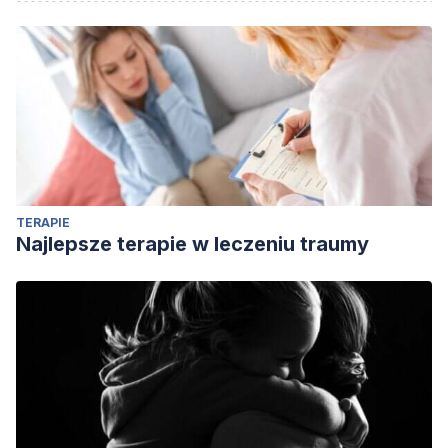
Betsey Stevenson, & Justin Wolfers. (2008). Economic
Growth and Subjective Well-Being: Reassessing the
Easterlin Paradox. Brookings Papers on Economic Activity.
https://doi.org/10.1353/eca.0.0001
Clark, A. E., Frijters, P., & Shields, M. A. (2008). Relative
Income, Happiness, and Utility: An Explanation for the
Easterlin Paradox and Other Puzzles. Journal of Economic
Literature. https://doi.org/10.1257/jel.46.1.95
TERAPIE
Frank, R. H. (2012). The Easterlin Paradox revisited.
Najlepsze terapie w leczeniu traumy
Emotion. https://doi.org/10.1037/a0029969