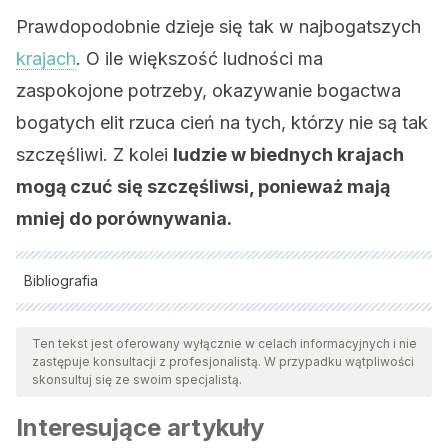
Prawdopodobnie dzieje się tak w najbogatszych
krajach
. O ile większość ludności ma
zaspokojone potrzeby, okazywanie bogactwa
bogatych elit rzuca cień na tych, którzy nie są tak
szczęśliwi. Z kolei
ludzie w biednych krajach
mogą czuć się szczęśliwsi, ponieważ mają
mniej do porównywania.
Bibliografia
Wszystkie cytowane źródła zostały gruntownie
przeanalizowane przez nasz zespół w celu zapewnienia ich
Ten tekst jest oferowany wyłącznie w celach informacyjnych i nie
zastępuje konsultacji z profesjonalistą. W przypadku wątpliwości
jakości, wiarygodności, aktualności i ważności. Bibliografia
skonsultuj się ze swoim specjalistą.
tego artykułu została uznana za wiarygodną i dokładną pod
Interesujące artykuły
względem naukowym lub akademickim.