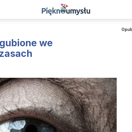
Opub
agubione we
czasach