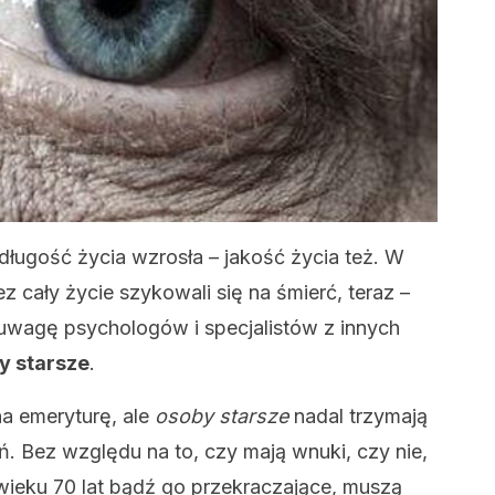
 długość życia wzrosła – jakość życia też. W
 cały życie szykowali się na śmierć, teraz –
 uwagę psychologów i specjalistów z innych
y starsze
.
na emeryturę, ale
osoby starsze
nadal trzymają
ń. Bez względu na to, czy mają wnuki, czy nie,
 wieku 70 lat bądź go przekraczające, muszą