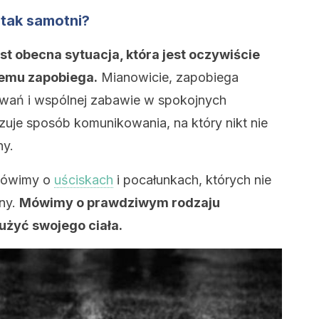
 tak samotni?
 obecna sytuacja, która jest oczywiście
czemu zapobiega.
Mianowicie, zapobiega
owań i wspólnej zabawie w spokojnych
uje sposób komunikowania, na który nikt nie
ny.
 Mówimy o
uściskach
i pocałunkach, których nie
ny.
Mówimy o prawdziwym rodzaju
użyć swojego ciała.