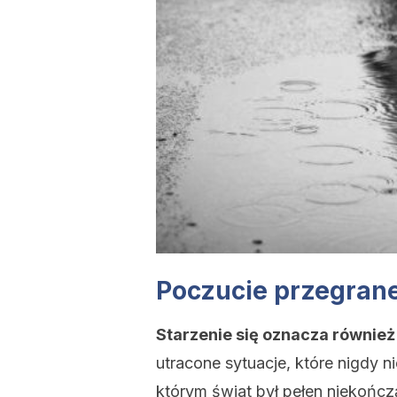
Poczucie przegrane
Starzenie się oznacza równie
utracone sytuacje, które nigdy n
którym świat był pełen niekończ