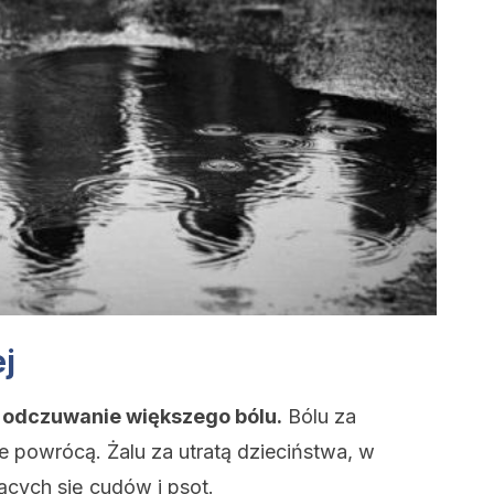
j
ż odczuwanie większego bólu.
Bólu za
ie powrócą. Żalu za utratą dzieciństwa, w
ących się cudów i psot.