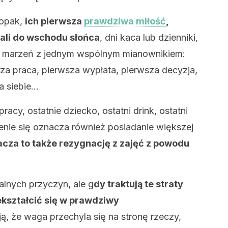
łopak,
ich pierwsza
prawdziwa miłość
,
wali do wschodu słońca
, dni kaca lub dzienniki,
ne marzeń z jednym wspólnym mianownikiem:
a praca, pierwsza wypłata, pierwsza decyzja,
za siebie…
pracy, ostatnie dziecko, ostatni drink, ostatni
zenie się oznacza również posiadanie większej
cza to także rezygnację z zajęć z powodu
ralnych przyczyn, ale g
dy traktują te straty
ekształcić się w prawdziwy
ą, że waga przechyla się na stronę rzeczy,