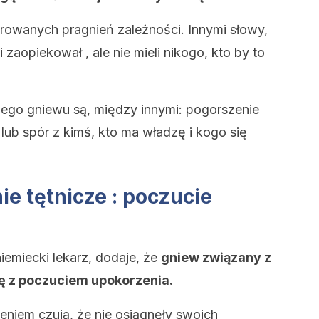
trowanych pragnień zależności. Innymi słowy,
i zaopiekował , ale nie mieli nikogo, kto by to
ego gniewu są, między innymi: pogorszenie
lub spór z kimś, kto ma władzę i kogo się
ie tętnicze : poczucie
niemiecki lekarz, dodaje, że
gniew związany z
ę z poczuciem upokorzenia.
eniem czują, że nie osiągnęły swoich