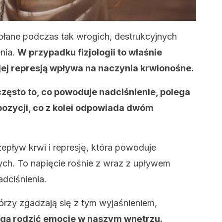
łane podczas tak wrogich, destrukcyjnych
enia.
W przypadku fizjologii to właśnie
jej represją wpływa na naczynia krwionośne.
zęsto to, co powoduje nadciśnienie, polega
pozycji, co z kolei odpowiada dwóm
zepływ krwi i represję, która powoduje
ych. To napięcie rośnie z wraz z upływem
dciśnienia.
którzy zgadzają się z tym wyjaśnieniem,
ogą rodzić emocje w naszym wnętrzu.