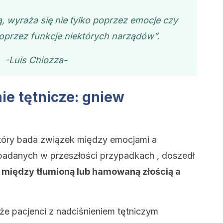
ą, wyraża się nie tylko poprzez emocje czy
poprzez funkcje niektórych narządów”.
-Luis Chiozza-
ie tętnicze: gniew
który bada związek między emocjami a
 badanych w przeszłości przypadkach , doszedł
k między tłumioną lub hamowaną złością a
e ​​pacjenci z nadciśnieniem tętniczym