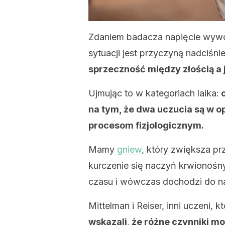
Zdaniem badacza napięcie wywo
sytuacji jest przyczyną nadciśni
sprzeczność między złością a 
Ujmując to w kategoriach laika:
c
na tym, że dwa uczucia są w o
procesom fizjologicznym.
Mamy
gniew
, który zwiększa pr
kurczenie się naczyń krwionośn
czasu i wówczas dochodzi do na
Mittelman i Reiser, inni uczeni, 
wskazali, że różne czynniki m