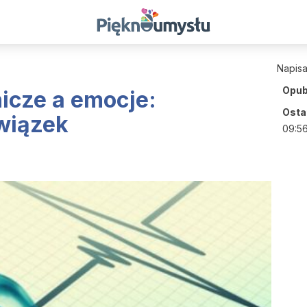
Napis
Opub
nicze a emocje:
Ostat
wiązek
09:5