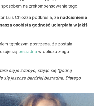
st sposobem na zrekompensowanie tego.
 Luis Chiozza podkreśla, że ​​
nadciśnienie
 nasza osobista godność ucierpiała w jakiś
em tętniczym postrzega, że ​​została
 czuje się
bezradna
w obliczu złego
ara się je zdobyć, stając się “godną
je się jeszcze bardziej bezradna. Dlatego