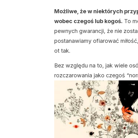
Możliwe, że w niektórych prz
wobec czegoś lub kogoś.
To mo
pewnych gwarancji, że nie zostan
postanawiamy ofiarować miłość, n
ot tak.
Bez względu na to, jak wiele os
rozczarowania jako czegoś “nor