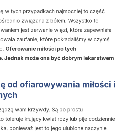
ię w tych przypadkach najmocniej to część
ośrednio związana z bólem. Wszystko to
waniem jest zerwanie więzi, która zapewniała
owała zaufanie, które pokładaliśmy w czymś
ło.
Oferowanie miłości po tych
we. Jednak może ona być dobrym lekarstwem
ię od ofiarowywania miłości i
mych
rządzą wam krzywdy. Są po prostu
o toleruje kłujący kwiat róży lub pije codziennie
a, ponieważ jest to jego ulubione naczynie.