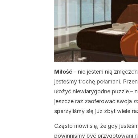
Miłość
– nie jestem nią zmęcz
jesteśmy trochę połamani. Prze
ułożyć niewiarygodne puzzle – n
jeszcze raz zaoferować swoja
m
sparzyliśmy się już zbyt wiele r
Często mówi się, że gdy jesteśm
powinniśmy być przygotowani n