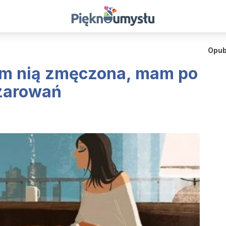
Opub
tem nią zmęczona, mam po
czarowań