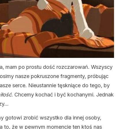
ona, mam po prostu dość rozczarowań. Wszyscy
nosimy nasze pokruszone fragmenty, próbując
asze serce. Nieustannie tęskniące do tego, by
iłość
. Chcemy kochać i być kochanymi. Jednak
azy…
y gotowi zrobić wszystko dla innej osoby,
a to, że w pewnym momencie ten ktoś nas