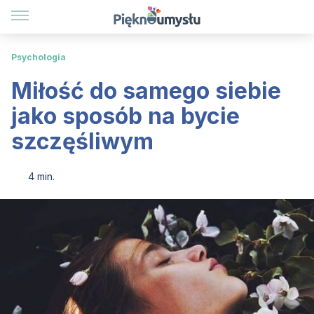
Psychologia
Miłość do samego siebie
jako sposób na bycie
szczęśliwym
4 min.