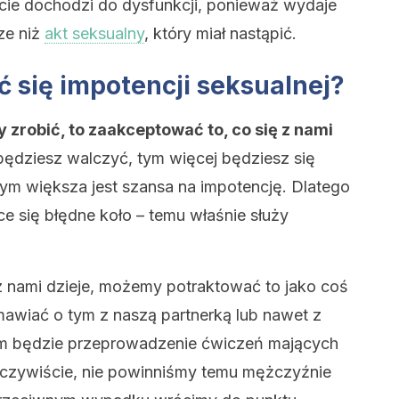
ie dochodzi do dysfunkcji, ponieważ wydaje
sze niż
akt seksualny
, który miał nastąpić.
się impotencji seksualnej?
 zrobić, to zaakceptować to, co się z nami
 będziesz walczyć, tym więcej będziesz się
 tym większa jest szansa na impotencję. Dlatego
 się błędne koło – temu właśnie służy
z nami dzieje, możemy potraktować to jako coś
wiać o tym z naszą partnerką lub nawet z
em będzie przeprowadzenie ćwiczeń mających
Oczywiście, nie powinniśmy temu mężczyźnie