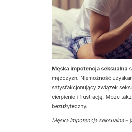
Męska impotencja seksualna
s
mężczyzn. Niemożność uzyskania
satysfakcjonujący związek seks
cierpienie i frustrację. Może ta
bezużyteczny.
Męska impotencja seksualna
– j