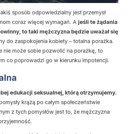
 jakiś sposób odpowiedzialny jest przemysł
znom coraz więcej wymagań. A
jeśli te żądania
 powinny, to taki mężczyzna będzie uważał się
y do zaspokojenia kobiety – totalna porażka.
że nie może sobie pozwolić na porażkę, to
tym co poprowadzi go w kierunku impotencji.
alna
ej edukacji seksualnej, którą otrzymujemy.
ne pomysły krążą po całym społeczeństwie
dnym z tych pomysłów jest to, że mężczyzna
 przyjemność.