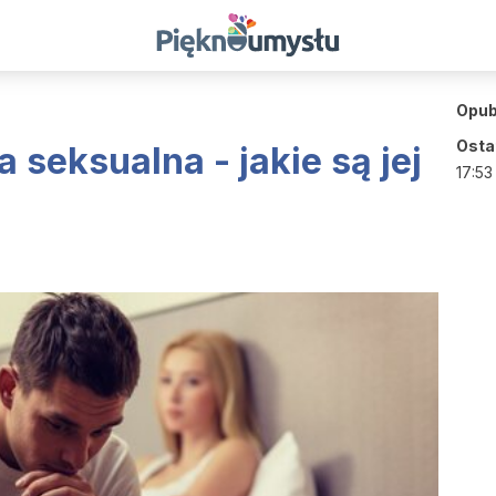
Opub
Ostat
seksualna - jakie są jej
17:53