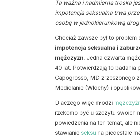
Ta ważna i nadmierna troska je
impotencja seksualna trwa prze
osobę w jednokierunkową drogę
Chociaż zawsze był to problem
impotencja seksualna i zaburz
mężczyzn.
Jedna czwarta mężcz
40 lat. Potwierdzają to badani
Capogrosso, MD zrzeszonego z 
Mediolanie (Włochy) i opublik
Dlaczego więc młodzi
mężczyź
rzekomo być u szczytu swoich m
powiedzenia na ten temat, ale ni
stawianie
seksu
na piedestale ma