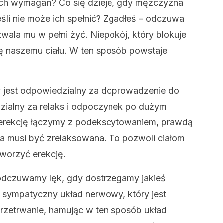
ych wymagań? Co się dzieje, gdy mężczyzna
eśli nie może ich spełnić? Zgadłeś – odczuwa
wala mu w pełni żyć. Niepokój, który blokuje
dę naszemu ciału. W ten sposób powstaje
 jest odpowiedzialny za doprowadzenie do
dzialny za relaks i odpoczynek po dużym
 erekcję łączymy z podekscytowaniem, prawdą
oba musi być zrelaksowana. To pozwoli ciałom
tworzyć erekcję.
odczuwamy lęk, gdy dostrzegamy jakieś
sympatyczny układ nerwowy, który jest
przetrwanie, hamując w ten sposób układ