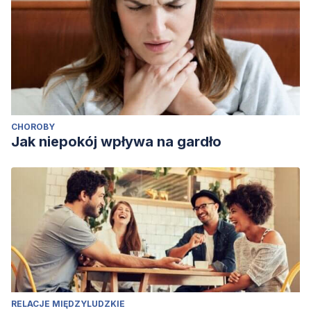
Current Directions in Psychological Science
,
28
(6), 567-
573. Disponible en:
https://journals.sagepub.com/doi/abs/10.1177/09637214198614
journalCode=cdpa
Moser, J. S., Dougherty, A., Mattson, W. I., et al. (2017).
Third-person self-talk facilitates emotion regulation without
CHOROBY
engaging cognitive control: Converging evidence from
Jak niepokój wpływa na gardło
ERP and fMRI.
Scientific reports
,
7
(1), 1-9.Disponible en:
https://www.ncbi.nlm.nih.gov/pmc/articles/PMC5495792/
RELACJE MIĘDZYLUDZKIE