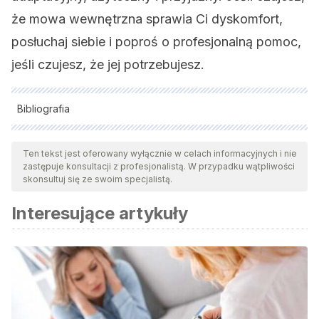
że mowa wewnętrzna sprawia Ci dyskomfort,
posłuchaj siebie i poproś o profesjonalną pomoc,
jeśli czujesz, że jej potrzebujesz.
Bibliografia
Wszystkie cytowane źródła zostały gruntownie
przeanalizowane przez nasz zespół w celu zapewnienia ich
Ten tekst jest oferowany wyłącznie w celach informacyjnych i nie
zastępuje konsultacji z profesjonalistą. W przypadku wątpliwości
jakości, wiarygodności, aktualności i ważności. Bibliografia
skonsultuj się ze swoim specjalistą.
tego artykułu została uznana za wiarygodną i dokładną pod
Interesujące artykuły
względem naukowym lub akademickim.
Alderson-Day, B., y Fernyhough, C. (2015). Discurso interno:
desarrollo, funciones cognitivas, fenomenología y
neurobiología.
Boletín psicológico
,
141
(5), 931-965.
Disponible en: https://doi.org/10.1037/bul0000021
Kross, E., Bruehlman, E., Park, J., et al. (2014). Self-talk as a