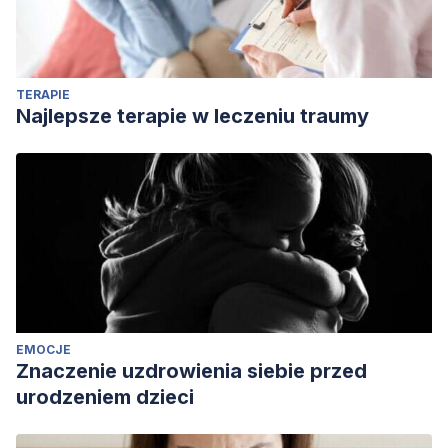
regulatory mechanism: how you do it matters.
Journal of
personality and social psychology
,
106
(2), 304-324.
Disponible en: https://pubmed.ncbi.nlm.nih.gov/24467424/
TERAPIE
Kross, E., Vickers, B. D., Orvell, A., et al. (2017). Third‐
Najlepsze terapie w leczeniu traumy
person self‐talk reduces Ebola worry and risk perception
by enhancing rational thinking.
Applied Psychology: Health
and Well‐Being
,
9
(3), 387-409. Disponible en:
https://pubmed.ncbi.nlm.nih.gov/29171194/
Morin, A. (2018).
The self-reflective functions of inner
speech: thirteen years later. I
n P. Langland & A. Vicente
(Eds.),
Inner Speech: New Voices
(pp. 276-298).
Oxford
University Press. Disponible en:
EMOCJE
https://www.researchgate.net/publication/316994184_The_sel
Znaczenie uzdrowienia siebie przed
reflective_functions_of_inner_speech_Thirteen_years_later
urodzeniem dzieci
Orvell, A., Ayduk, Ö., Moser, J. S., et al. (2019). Linguistic
shifts: A relatively effortless route to emotion regulation?