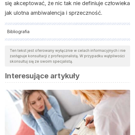
się akceptować, że nic tak nie definiuje człowieka
jak ulotna ambiwalencja i sprzeczność.
Bibliografia
Wszystkie cytowane źródła zostały gruntownie
przeanalizowane przez nasz zespół w celu zapewnienia ich
Ten tekst jest oferowany wyłącznie w celach informacyjnych i nie
zastępuje konsultacji z profesjonalistą. W przypadku wątpliwości
jakości, wiarygodności, aktualności i ważności. Bibliografia
skonsultuj się ze swoim specjalistą.
tego artykułu została uznana za wiarygodną i dokładną pod
Interesujące artykuły
względem naukowym lub akademickim.
Brogaard, B. (2017). “The Rise and Fall of the Romantic
Ideal,” In R. Grossi & D. West (eds.),
The Radicalism of
Romantic Love: Critical Perspectives
(pp. 47-63). Taylor
and Francis.
Zeki S, Romaya JP (2008). “Neural Correlates of Hate”,
PLoS ONE 3: e3556